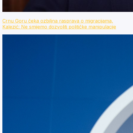
Crnu Goru čeka ozbiljna rasprava o migracijama,
Kalezić: Ne smijemo dozvoliti političke manipulacije