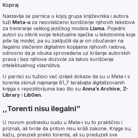
Kopiraj
Nastavlja se parnica u kojoj grupa književnika i autora
tuži
Meta-u
za neovlašćeno korišćenje njihovih tekstova
za treniranje velikog jezičkog modela
Llama
. Pojedini
autori su otkrili svoje tekstualne isječke u tekstovima koje
piše taj model, pa su zaključili da je on obučavan na
ilegalno stečenim digitalnim kopijama njihovih radova,
odnosno da je obuka sprovedena uz kršenje autorskih
prava i bez njihove dozvole za takvo korišćenje
intelektualnog vlasništva.
U parnici su tužioci već iznijeli dokaze da su u Meta-i s
torenta skinuli najmanje 81,7 terabajta digitalizovanih
knjiga s repozitorijuma kao što su
Anna’s Archive
,
Z-
Library
i
LibGen
.
,,Torenti nisu ilegalni”
U novom podnesku sudu u Meta-i su to praktično i
priznali, ali tvrde da pritom nisu kršili zakone. Knjige su,
kažu, preuzeli preko torenta, ali su preduzeli sve