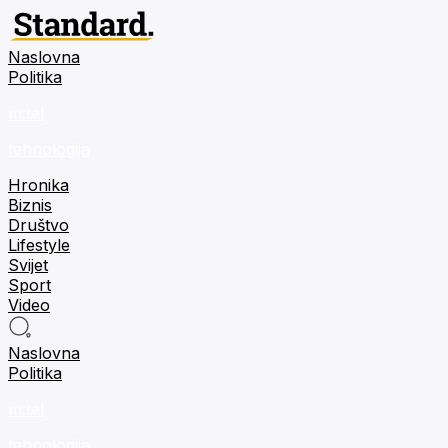
Naslovna
Politika
m:tel
tehnologija
Hronika
Biznis
Društvo
Lifestyle
Svijet
Sport
Video
Naslovna
Politika
m:tel
tehnologija