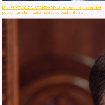
MULEŠKOVIĆ ZA STANDARD: Ako visoke cijene goriva
potraju, građane čeka novi talas poskupljenja