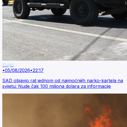
Svijet
•
05/08/2026
•
22:17
SAD objavio rat jednom od najmoćnijih narko-kartela na
svijetu: Nude čak 100 miliona dolara za informacije