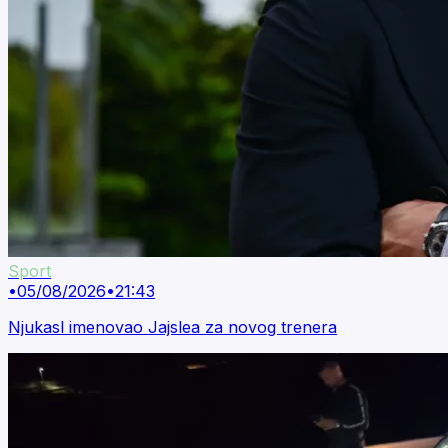
Sport
•
05/08/2026
•
21:43
Njukasl imenovao Jajslea za novog trenera