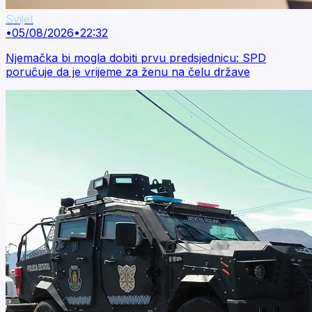
Svijet
•
05/08/2026
•
22:32
Njemačka bi mogla dobiti prvu predsjednicu: SPD
poručuje da je vrijeme za ženu na čelu države