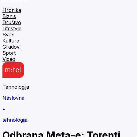
Hronika
Biznis
Društvo
Lifestyle
Svijet
Kultura
Gradovi
Sport
Video
Tehnologija
Naslovna
•
tehnologija
Odbrana Meta-e: Torenti