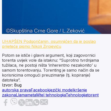
UHAPŠEN Podgoričanin, osumnjičen da je poslao
prijeteće pismo Nikoli Zirojeviću
Potom se ističe i glavni argument, koji zagovornici
torenta uvijek vole da istaknu: “Suprotno tvrdnjama
tužilaca, ne postoji ništa ‘inherentno nezakonito’ u
samom torentovanju. Torenting je samo način da se
korisnicima omogući preuzimanje (tj. kopiranje)
datoteka”.
Izvor:
Bug
autorska prava
Facebook
jezički model
kršenje
zakona
Llama
meta
Mtel tehnologija
Tehnologija
torent