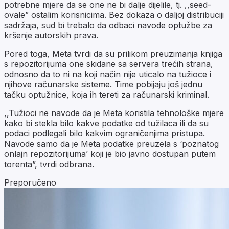
potrebne mjere da se one ne bi dalje dijelile, tj. ,,seed-
ovale” ostalim korisnicima. Bez dokaza o daljoj distribuciji
sadržaja, sud bi trebalo da odbaci navode optužbe za
kršenje autorskih prava.
Pored toga, Meta tvrdi da su prilikom preuzimanja knjiga
s repozitorijuma one skidane sa servera trećih strana,
odnosno da to ni na koji način nije uticalo na tužioce i
njihove računarske sisteme. Time pobijaju još jednu
tačku optužnice, koja ih tereti za računarski kriminal.
,,Tužioci ne navode da je Meta koristila tehnološke mjere
kako bi stekla bilo kakve podatke od tužilaca ili da su
podaci podlegali bilo kakvim ograničenjima pristupa.
Navode samo da je Meta podatke preuzela s ‘poznatog
onlajn repozitorijuma’ koji je bio javno dostupan putem
torenta”, tvrdi odbrana.
Preporučeno