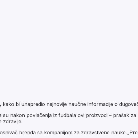
 kako bi unapredio najnovije naučne informacije o dugovečn
u nakon povlačenja iz fudbala ovi proizvodi – prašak za pi
e zdravlje.
osnivač brenda sa kompanijom za zdravstvene nauke „Prenet