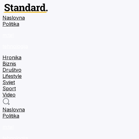
Naslovna
Politika
m:tel
tehnologija
Hronika
Biznis
Društvo
Lifestyle
Svijet
Sport
Video
Naslovna
Politika
m:tel
tehnologija