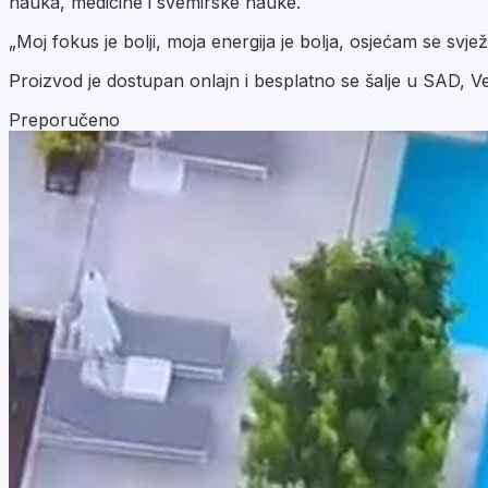
nauka, medicine i svemirske nauke.
„Moj fokus je bolji, moja energija je bolja, osjećam se svj
Proizvod je dostupan onlajn i besplatno se šalje u SAD, V
Preporučeno