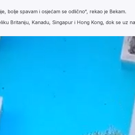
ežije, bolje spavam i osjećam se odlično“, rekao je Bekam.
eliku Britaniju, Kanadu, Singapur i Hong Kong, dok se uz n