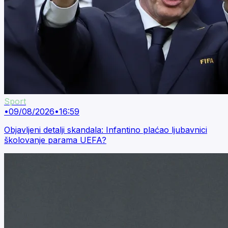
Sport
•
09/08/2026
•
16:59
Objavljeni detalji skandala: Infantino plaćao ljubavnici
školovanje parama UEFA?