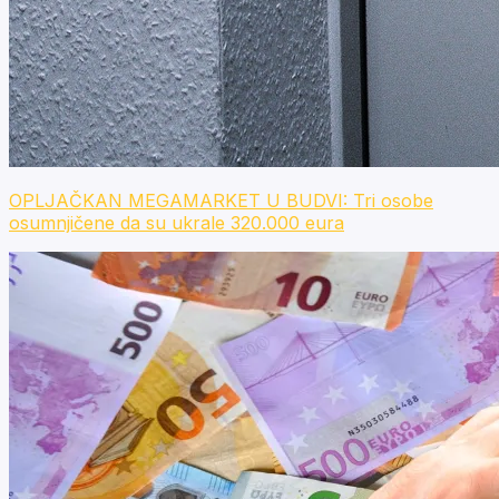
OPLJAČKAN MEGAMARKET U BUDVI: Tri osobe
osumnjičene da su ukrale 320.000 eura