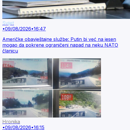
Svijet
•
09/08/2026
•
16:47
Američke obavještajne službe: Putin bi već na jesen
mogao da pokrene ograničeni napad na neku NATO
članicu
Hronika
•
09/08/2026
•
16:15