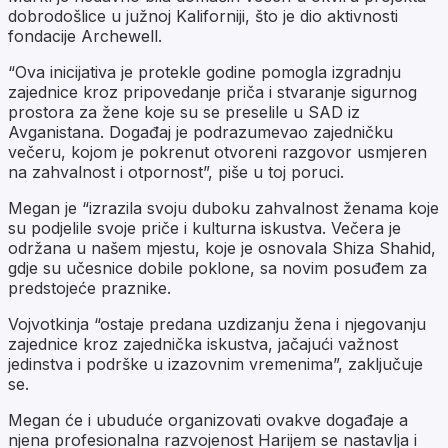
dobrodošlice u južnoj Kaliforniji, što je dio aktivnosti
fondacije Archewell.
“Ova inicijativa je protekle godine pomogla izgradnju
zajednice kroz pripovedanje priča i stvaranje sigurnog
prostora za žene koje su se preselile u SAD iz
Avganistana. Događaj je podrazumevao zajedničku
večeru, kojom je pokrenut otvoreni razgovor usmjeren
na zahvalnost i otpornost”, piše u toj poruci.
Megan je “izrazila svoju duboku zahvalnost ženama koje
su podjelile svoje priče i kulturna iskustva. Večera je
održana u našem mjestu, koje je osnovala Shiza Shahid,
gdje su učesnice dobile poklone, sa novim posuđem za
predstojeće praznike.
Vojvotkinja “ostaje predana uzdizanju žena i njegovanju
zajednice kroz zajednička iskustva, jačajući važnost
jedinstva i podrške u izazovnim vremenima”, zaključuje
se.
Megan će i ubuduće organizovati ovakve događaje a
njena profesionalna razvojenost Harijem se nastavlja i