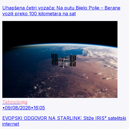
Uhapšena četiri vozača: Na putu Bijelo Polje – Berane
vozili preko 100 kilometara na sat
Tehnologija
•
09/08/2026
•
16:05
EVOPSKI ODGOVOR NA STARLINK: Stiže IRIS² satelitski
internet