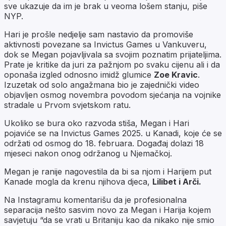
sve ukazuje da im je brak u veoma lošem stanju, piše
NYP.
Hari je prošle nedjelje sam nastavio da promoviše
aktivnosti povezane sa Invictus Games u Vankuveru,
dok se Megan pojavljivala sa svojim poznatim prijateljima.
Prate je kritike da juri za pažnjom po svaku cijenu ali i da
oponaša izgled odnosno imidž glumice
Zoe Kravic
.
Izuzetak od solo angažmana bio je zajednički video
objavljen osmog novembra povodom sjećanja na vojnike
stradale u Prvom svjetskom ratu.
Ukoliko se bura oko razvoda stiša, Megan i Hari
pojaviće se na Invictus Games 2025. u Kanadi, koje će se
održati od osmog do 18. februara. Događaj dolazi 18
mjeseci nakon onog održanog u Njemačkoj.
Megan je ranije nagovestila da bi sa njom i Harijem put
Kanade mogla da krenu njihova djeca,
Lilibet i Arči.
Na Instagramu komentarišu da je profesionalna
separacija nešto sasvim novo za Megan i Harija kojem
savjetuju “da se vrati u Britaniju kao da nikako nije smio