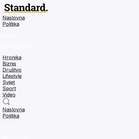
Naslovna
Politika
m:tel
tehnologija
Hronika
Biznis
Društvo
Lifestyle
Svijet
Sport
Video
Naslovna
Politika
m:tel
tehnologija