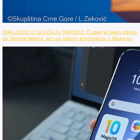
ZIROJEVIĆ O SLUČAJU NIKOVIĆ: Čudan je Nikin odnos
sa Demokratama, ali i sa našom konzulkom u Njujorku