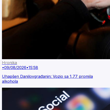
Hronika
•
09/08/2026
•
15:58
Uhapšen Danilovgrađanin: Vozio sa 1,77 promila
alkohola