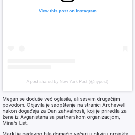
View this post on Instagram
A post shared by New York Post (@nypost)
Megan se doduše već oglasila, ali sasvim drugačijim
povodom. Objavila je saopštenje na stranici Archewell
nakon događaja za Dan zahvalnosti, koji je priredila za
žene iz Avganistana sa partnerskom organizacijom,
Mina's List.
Markl je nedavno bila domaćin večeri u okviru projekta