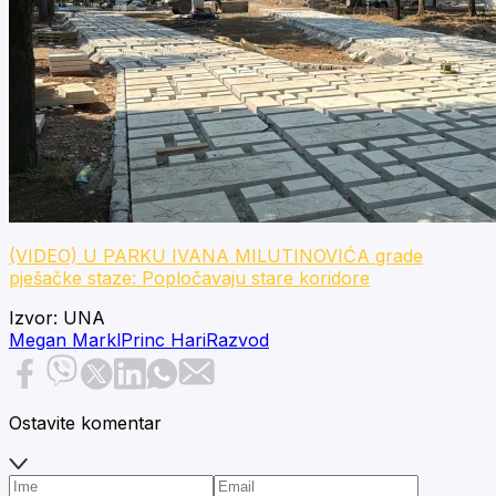
(VIDEO) U PARKU IVANA MILUTINOVIĆA grade
pješačke staze: Popločavaju stare koridore
Izvor:
UNA
Megan Markl
Princ Hari
Razvod
Ostavite komentar