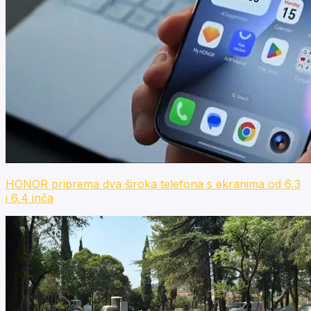
HONOR priprema dva široka telefona s ekranima od 6,3
i 6,4 inča