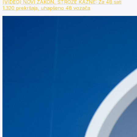
(VIDEO) NOVI ZAKON, STROŽE KAZNE: Za 48 sati
1.320 prekršaja, uhapšeno 48 vozača