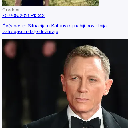
Gradovi
•
07/08/2026
•
15:43
Ćećanović: Situacija u Katunskoj nahiji povoljnija,
vatrogasci i dalje dežuraju