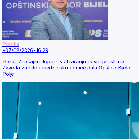
Politika
•
07/08/2026
•
16:29
Hasić: Značajan doprinos otvaranju novih prostorija
Zavoda za hitnu medicinsku pomoć dala Opština Bijelo
Polje