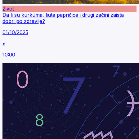
Život
Da li su kurkuma, ljute papričice i drugi začini zaista
dobri po zdravlje?
01/10/2025
•
10:00