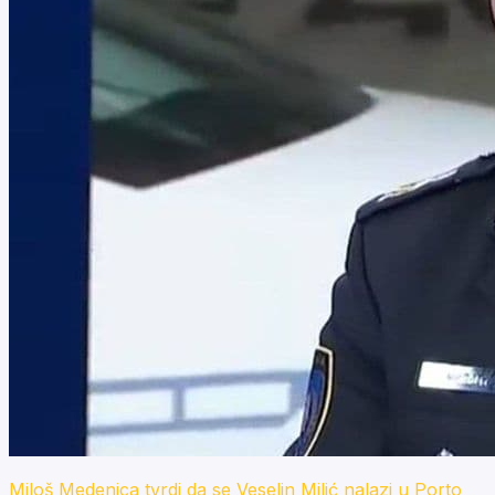
Miloš Medenica tvrdi da se Veselin Milić nalazi u Porto