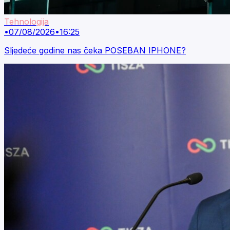
Tehnologija
•
07/08/2026
•
16:25
Sljedeće godine nas čeka POSEBAN IPHONE?