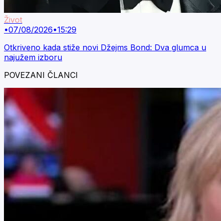
Život
•
07/08/2026
•
15:29
Otkriveno kada stiže novi Džejms Bond: Dva glumca u
najužem izboru
POVEZANI ČLANCI