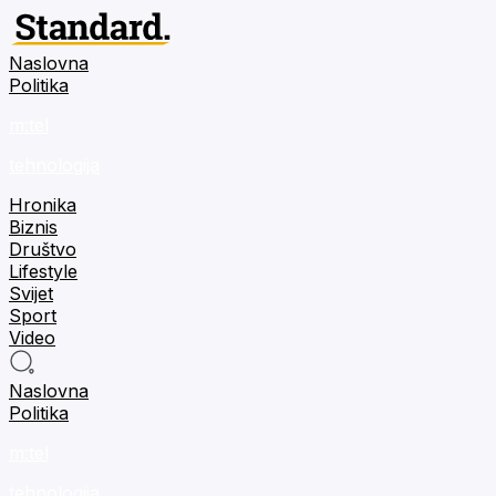
Naslovna
Politika
m:tel
tehnologija
Hronika
Biznis
Društvo
Lifestyle
Svijet
Sport
Video
Naslovna
Politika
m:tel
tehnologija