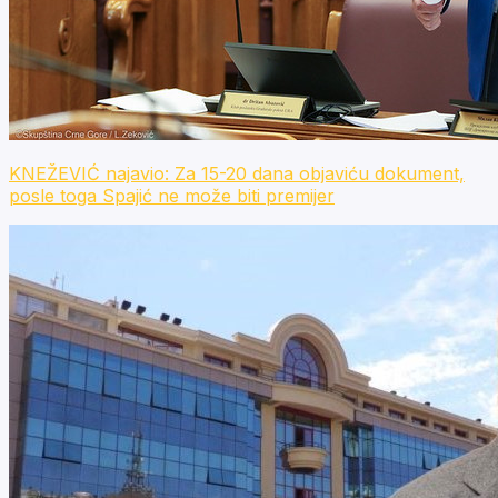
KNEŽEVIĆ najavio: Za 15-20 dana objaviću dokument,
posle toga Spajić ne može biti premijer