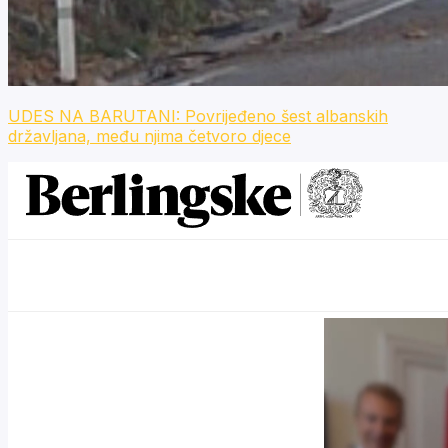
UDES NA BARUTANI: Povrijeđeno šest albanskih
državljana, među njima četvoro djece