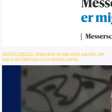
DANSKI MEDIJI: Meseršmit se kaje zbog susreta, nije
čuo ni za Dajkovića ni za njegovu partiju