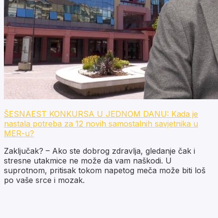
ŠESNAEST KONKURSA U JEDNOM DANU: Kada je
nastala potreba za 12 novih samostalnih savjetnika u
MER-u?
Zaključak? – Ako ste dobrog zdravlja, gledanje čak i
stresne utakmice ne može da vam naškodi. U
suprotnom, pritisak tokom napetog meča može biti loš
po vaše srce i mozak.