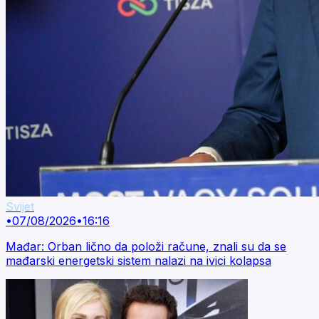
Svijet
•
07/08/2026
•
16:16
Mađar: Orban lično da položi račune, znali su da se
mađarski energetski sistem nalazi na ivici kolapsa