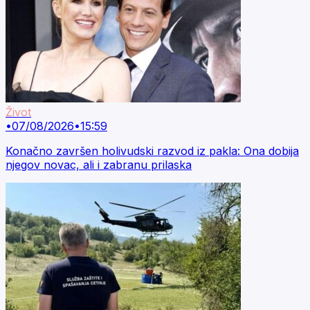
Život
•
07/08/2026
•
15:59
Konačno završen holivudski razvod iz pakla: Ona dobija
njegov novac, ali i zabranu prilaska