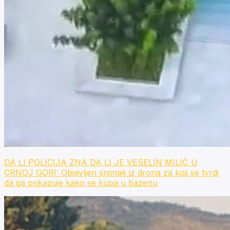
DA LI POLICIJA ZNA DA LI JE VESELIN MILIĆ U
CRNOJ GORI: Objavljen snimak iz drona za koji se tvrdi
da ga prikazuje kako se kupa u bazenu