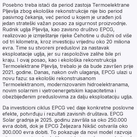
Posebno treba istaći da period zastoja Termoelektrane
Pljevlja zbog ekološke rekonstrukcije nije bio period
pasivnog čekanja, već period u kojem je urađen još
jedan strateški važan posao za sigurnost proizvodnje.
Rudnik uglja Pljevlja, kao zavisno društvo EPCG,
realizovao je izmještanje rijeke Ćehotine u dužini od više
od tri kilometra, kroz investiciju vrijednu oko 20 miliona
evra. Time su stvoreni preduslovi za nastavak
eksploatacije uglja, jer su raspoložive zalihe bile pri
kraju. I ovaj posao, kao i ekološka rekonstrukcija
Termoelektrane Pljevlja, trebalo je da bude završen prije
2021. godine. Danas, nakon ovih ulaganja, EPCG ulazi u
novu fazu: sa ekološki rekonstruisanom
Termoelektranom, modernizovanim hidroelektranama,
novim solarnim i vjetroenergetskim kapacitetima i
obezbijeđenim preduslovima za dalju eksploataciju uglja.
Da investicioni ciklus EPCG već daje konkretne poslovne
efekte, potvrđuju i rezultati zavisnih društava. EPCG
Solar gradnja je 2025. godinu završila sa oko 250.000
evra dobiti, dok je EPCG Željezara Nikšić ostvarila oko
300.000 evra dobiti. To pokazuje da novi model razvoja