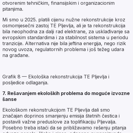
otvorenim tehničkim, finansijskim i organizacionim
pitanjima.
Mi smo u 2025. platili cijenu nužne rekonstrukcije kroz
osmomjesečni zastoj TE Pljevlja, ali je ta rekonstrukcija
bila neophodna za dalji rad elektrane, za usklađivanje sa
evropskim standardima i za stabilnost sistema u periodu
tranzicije. Alternativa nije bila jeftina energija, nego rizik
novog uvoza, regulatornih problema i još težeg udara
na građane.
Grafik 8 — Ekološka rekonstrukcija TE Pljevlja i
posljedice odlaganja.
7. Rešavanjem ekoloških problema do moguće izvozne
šanse
Ekološkom rekonstrukcijom TE Pljevlja dali smo
značajan doprinos smanjenju emisija štetnih čestica i
postavili važne preduslove za toplifikaciju Pljevalja.
Posebno treba istaći da se približavamo rešenju pitanja