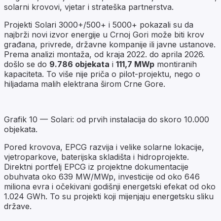
solarni krovovi, vjetar i strateška partnerstva.
Projekti Solari 3000+/500+ i 5000+ pokazali su da
najbrži novi izvor energije u Crnoj Gori može biti krov
građana, privrede, državne kompanije ili javne ustanove.
Prema analizi montaža, od kraja 2022. do aprila 2026.
došlo se do
9.786 objekata
i
111,7 MWp
montiranih
kapaciteta. To više nije priča o pilot-projektu, nego o
hiljadama malih elektrana širom Crne Gore.
Grafik 10 — Solari: od prvih instalacija do skoro 10.000
objekata.
Pored krovova, EPCG razvija i velike solarne lokacije,
vjetroparkove, baterijska skladišta i hidroprojekte.
Direktni portfelj EPCG iz projektne dokumentacije
obuhvata oko 639 MW/MWp, investicije od oko 646
miliona evra i očekivani godišnji energetski efekat od oko
1.024 GWh. To su projekti koji mijenjaju energetsku sliku
države.