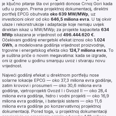
je ključno pitanje šta ovi projekti donose Crnoj Gori kada
uđu u pogon. Prema projektnoj dokumentacij, direktni
portfelj EPCG obuhvata
oko 639 MW/MWp
, uz
investicioni okvir od oko
646,5 miliona evra
. U taj okvir
ulaze i rekonstrukcije i adaptacije koje nemaju uvijek
direktan iskaz u MW/MWp; za projekte kapaciteta
634
MWp
iskazana je vrijednost od
496.444.620 €
.
Očekivani godišnji energetski efekat iznosi oko
1.024
GWh
, a modelovana godišnja vrijednost proizvodnje,
trgovine i energetskog efekta oko
124,7 miliona evra
. To
je suština priče o novim megavatima: kada se izgrade,
oni iz godine u godinu smanjuju uvoz i stvaraju novu
vrijednost.
Najveći godišnji efekat u direktnom portfelju nose
solarne lokacije EPCG — oko 37,3 miliona evra godišnje,
zatim krovovi i prosumeri — oko 30,6 miliona evra
godišnje, vjetroprojekti Gvozd I i Gvozd II — oko 28,4
miliona evra godišnje, hidro i vodni projekti — oko 16,9
miliona evra godišnje, i baterijski sistemi — oko 11,6
miliona evra godišnje po konzervativnoj projektnoj
dokumentaciji. Pored toga, u projektnoj dokumentaciji