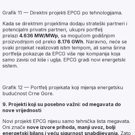
Grafik 11 — Direktni projekti EPCG po tehnologijama.
Kada se direktnim projektima dodaju strateški partneri i
potencijalni privatni partneri, ukupni portfelj
prelazi
4.636 MW/MWp
, sa mogućom godišnjom
proizvodnjom od preko
8.176 GWh
. Naravno, neće se
svaki projekat realizovati istim tempom, ali sama širina
portfelja pokazuje da EPCG više nije kompanija koja
samo zavisi od kiše i uglja. EPCG gradi novi energetski
sistem.
Grafik 12 — Portfelj projekata koji mijenja energetsku
budućnost Crne Gore.
9
. Projekti koji su posebno važni: od megavata do
nove vrijednosti
Novi projekti EPCG nijesu samo tehnička lista megavata.
Oni znače
nove izvore prihoda, manji uvoz, bolji
energetski bilans i veću sigurnost snabdijevanja
. Zato