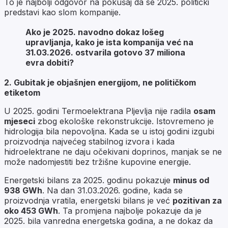
To je najbolji odgovor na pokušaj da se 2025. politički
predstavi kao slom kompanije.
Ako je 2025. navodno dokaz lošeg
upravljanja, kako je ista kompanija već na
31.03.2026. ostvarila gotovo 37 miliona
evra dobiti?
2. Gubitak je objašnjen energijom, ne političkom
etiketom
U 2025. godini Termoelektrana Pljevlja nije radila
osam
mjeseci
zbog ekološke rekonstrukcije. Istovremeno je
hidrologija bila nepovoljna. Kada se u istoj godini izgubi
proizvodnja najvećeg stabilnog izvora i kada
hidroelektrane ne daju očekivani doprinos, manjak se ne
može nadomjestiti bez tržišne kupovine energije.
Energetski bilans za 2025. godinu pokazuje
minus od
938 GWh
. Na dan 31.03.2026. godine, kada se
proizvodnja vratila, energetski bilans je već
pozitivan za
oko 453 GWh
. Ta promjena najbolje pokazuje da je
2025. bila vanredna energetska godina, a ne dokaz da