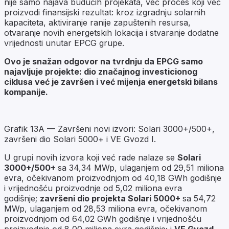
nije samo najava budućih projekata, već proces koji već
proizvodi finansijski rezultat: kroz izgradnju solarnih
kapaciteta, aktiviranje ranije zapuštenih resursa,
otvaranje novih energetskih lokacija i stvaranje dodatne
vrijednosti unutar EPCG grupe.
Ovo je snažan odgovor na tvrdnju da EPCG samo
najavljuje projekte: dio značajnog investicionog
ciklusa već je završen i već mijenja energetski bilans
kompanije.
Grafik 13A — Završeni novi izvori: Solari 3000+/500+,
završeni dio Solari 5000+ i VE Gvozd I.
U grupi novih izvora koji već rade nalaze se
Solari
3000+/500+
sa 34,34 MWp, ulaganjem od 29,51 miliona
evra, očekivanom proizvodnjom od 40,18 GWh godišnje
i vrijednošću proizvodnje od 5,02 miliona evra
godišnje;
završeni dio projekta Solari 5000+
sa 54,72
MWp, ulaganjem od 28,53 miliona evra, očekivanom
proizvodnjom od 64,02 GWh godišnje i vrijednošću
proizvodnje od 8,00 miliona evra godišnje; i
VE Gvozd