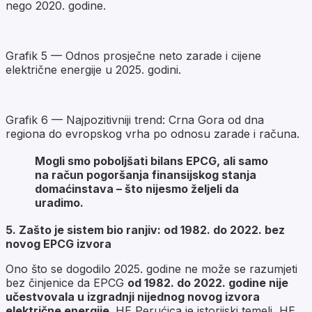
nego 2020. godine.
Grafik 5 — Odnos prosječne neto zarade i cijene
električne energije u 2025. godini.
Grafik 6 — Najpozitivniji trend: Crna Gora od dna
regiona do evropskog vrha po odnosu zarade i računa.
Mogli smo poboljšati bilans EPCG, ali samo
na račun pogoršanja finansijskog stanja
domaćinstava – što nijesmo željeli da
uradimo.
5. Zašto je sistem bio ranjiv: od 1982. do 2022. bez
novog EPCG izvora
Ono što se dogodilo 2025. godine ne može se razumjeti
bez činjenice da EPCG
od 1982. do 2022. godine nije
učestvovala u izgradnji nijednog novog izvora
električne energije
. HE Perućica je istorijski temelj, HE