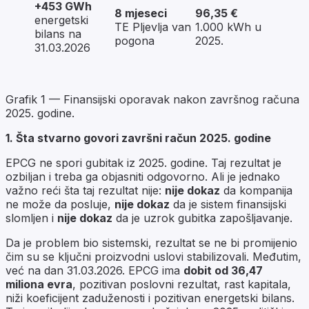
+453 GWh
8 mjeseci
96,35 €
energetski
TE Pljevlja van
1.000 kWh u
bilans na
pogona
2025.
31.03.2026
Grafik 1 — Finansijski oporavak nakon završnog računa
2025. godine.
1. Šta stvarno govori završni račun 2025. godine
EPCG ne spori gubitak iz 2025. godine. Taj rezultat je
ozbiljan i treba ga objasniti odgovorno. Ali je jednako
važno reći šta taj rezultat nije:
nije dokaz
da kompanija
ne može da posluje,
nije dokaz
da je sistem finansijski
slomljen i
nije dokaz
da je uzrok gubitka zapošljavanje.
Da je problem bio sistemski, rezultat se ne bi promijenio
čim su se ključni proizvodni uslovi stabilizovali. Međutim,
već na dan 31.03.2026. EPCG ima
dobit od 36,47
miliona evra
, pozitivan poslovni rezultat, rast kapitala,
niži koeficijent zaduženosti i pozitivan energetski bilans.