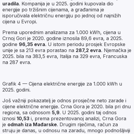
uradila
. Kompanija je u 2025. godini kupovala dio
energije po tržišnim cijenama, a građanima je
isporučivala električnu energiju po jednoj od najnižih
cijena u Evropi.
Prema uporednim analizama za 1.000 kWh, cijena u
Crnoj Gori je 2020. godine iznosila 89,6 evra, a 2025.
godine
96,35 evra
. U istom periodu prosjek Evropske
unije je sa 213 evra porastao na
287,2 evra
. Njemačka je
2025. bila na 383,5 evra, Italija na 329 evra, Francuska
na 287 evra.
Grafik 4 — Cijena električne energije za 1.000 kWh u
2025. godini.
Još važniji pokazatelj je odnos prosječne neto zarade i
cijene električne energije. Crna Gora je 2020. bila pri dnu
regiona, sa odnosom
5,9
. U 2025. godini taj odnos
iznosi
10,53
i, prema prezentovanoj analizi, Crna Gora
je
odmah iza Mađarske
. Drugim riječima, račun za
struju je danas, u odnosu na zaradu, mnogo podnošljiviji