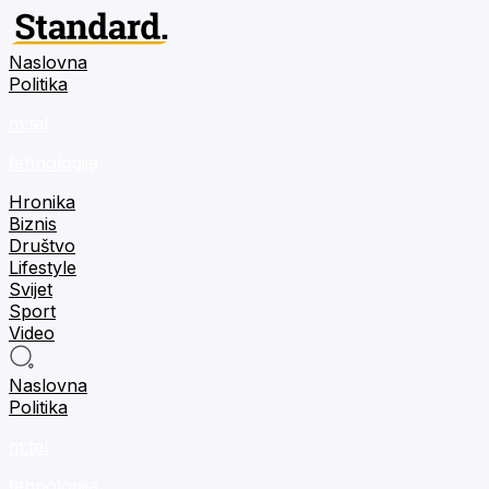
Naslovna
Politika
m:tel
tehnologija
Hronika
Biznis
Društvo
Lifestyle
Svijet
Sport
Video
Naslovna
Politika
m:tel
tehnologija