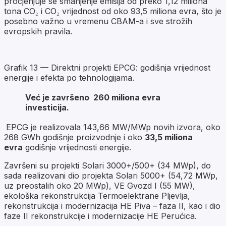
procjenjuje se smanjenje emisija od preko 1,12 miliona
tona CO₂ i CO₂ vrijednost od oko 93,5 miliona evra, što je
posebno važno u vremenu CBAM-a i sve strožih
evropskih pravila.
Grafik 13 — Direktni projekti EPCG: godišnja vrijednost
energije i efekta po tehnologijama.
Već je završeno 260 miliona evra
investicija.
EPCG je realizovala 143,66 MW/MWp novih izvora, oko
268 GWh godišnje proizvodnje i oko
33,5 miliona
evra
godišnje vrijednosti energije.
Završeni su projekti Solari 3000+/500+ (34 MWp), do
sada realizovani dio projekta Solari 5000+ (54,72 MWp,
uz preostalih oko 20 MWp), VE Gvozd I (55 MW),
ekološka rekonstrukcija Termoelektrane Pljevlja,
rekonstrukcija i modernizacija HE Piva – faza II, kao i dio
faze II rekonstrukcije i modernizacije HE Perućica.