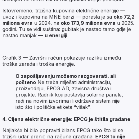
Istovremeno, tržišna kupovina električne energije —
uvoz i kupovina na MNE berzi — porasla je sa
oko 72,2
miliona evra
u 2024. na
oko 173,9 miliona evra
u 2025.
godini. Tu se vidi suština: gubitak je nastao tamo gdje je
nastao manjak —
u energiji
.
Grafik 3 — Završni račun pokazuje razliku između
troška zarada i troška energije.
O zapošljavanju možemo razgovarati, ali
pošteno
Ne treba miješati administraciju,
proizvodnju, EPCG AD, zavisna društva i
projekte. Radnik koji postavlja solarne panele,
radi na novim izvorima ili održava sistem nije
isto što i politička etiketa “višak”.
4. Cijena električne energije: EPCG je štitila građane
Najlakše bi bilo popraviti bilans EPCG tako što bi se
tržišni udar prenio na račune građana.
EPCG to nije