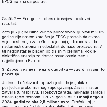
EPCG ne zna da posluje.
Grafik 2 — Energetski bilans objašnjava poslovni
rezultat.
Zato je ključna istina veoma jednostavna: gubitak iz 2025.
godine nije nastao zato što je EPCG prestala da stvara
vrijednost, nego zato što je u jednoj godini morala da
nadomjesti ogroman nedostatak domaće proizvodnje. A
taj nedostatak je plaćen po tržišnim cijenama, dok je
električna energija za domaćinstva ostala među
najjeftinijima u Evropi.
3. Zapošljavanje nije uzrok gubitka — završni račun to
pokazuje
Jedna od očekivanih optužbi jeste da je gubitak
posljedica prekomjernog zapošljavanja. Završni račun
zatvara tu raspravu.
Troškovi zarada
, naknada zarada i
ostalih ličnih rashoda u 2025. godini bili su
manji nego u
2024. godini za oko 2,5 miliona evra
. Trošak koji je
smanjen ne može biti uzrok gubitka koji je povećan.