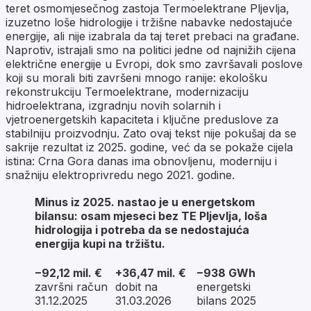
teret osmomjesečnog zastoja Termoelektrane Pljevlja,
izuzetno loše hidrologije i tržišne nabavke nedostajuće
energije, ali nije izabrala da taj teret prebaci na građane.
Naprotiv, istrajali smo na politici jedne od najnižih cijena
električne energije u Evropi, dok smo završavali poslove
koji su morali biti završeni mnogo ranije: ekološku
rekonstrukciju Termoelektrane, modernizaciju
hidroelektrana, izgradnju novih solarnih i
vjetroenergetskih kapaciteta i ključne preduslove za
stabilniju proizvodnju. Zato ovaj tekst nije pokušaj da se
sakrije rezultat iz 2025. godine, već da se pokaže cijela
istina: Crna Gora danas ima obnovljenu, moderniju i
snažniju elektroprivredu nego 2021. godine.
Minus iz 2025. nastao je u energetskom
bilansu: osam mjeseci bez TE Pljevlja, loša
hidrologija i potreba da se nedostajuća
energija kupi na tržištu.
−92,12 mil. €
+36,47 mil. €
−938 GWh
završni račun
dobit na
energetski
31.12.2025
31.03.2026
bilans 2025