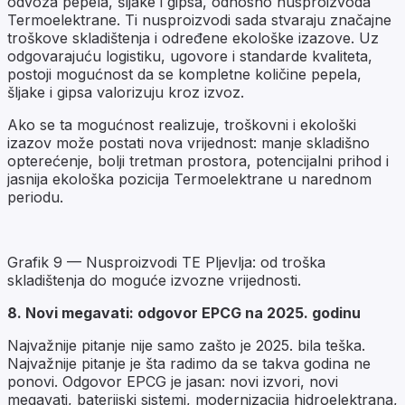
odvoza pepela, šljake i gipsa, odnosno nusproizvoda
Termoelektrane. Ti nusproizvodi sada stvaraju značajne
troškove skladištenja i određene ekološke izazove. Uz
odgovarajuću logistiku, ugovore i standarde kvaliteta,
postoji mogućnost da se kompletne količine pepela,
šljake i gipsa valorizuju kroz izvoz.
Ako se ta mogućnost realizuje, troškovni i ekološki
izazov može postati nova vrijednost: manje skladišno
opterećenje, bolji tretman prostora, potencijalni prihod i
jasnija ekološka pozicija Termoelektrane u narednom
periodu.
Grafik 9 — Nusproizvodi TE Pljevlja: od troška
skladištenja do moguće izvozne vrijednosti.
8. Novi megavati: odgovor EPCG na 2025. godinu
Najvažnije pitanje nije samo zašto je 2025. bila teška.
Najvažnije pitanje je šta radimo da se takva godina ne
ponovi. Odgovor EPCG je jasan: novi izvori, novi
megavati, baterijski sistemi, modernizacija hidroelektrana,