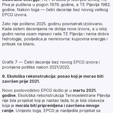
Piva je puštena u pogon 1976. godine, a TE Pljevlja 1982.
godine. Nakon toga — četiri decenije bez novog velikog
EPCG izvora.
Zato nije pošteno 2025. godinu posmatrati izolovano.
Kada sistem decenijama ne dobija nove izvore, a u istoj
godini nema osam mjeseci rada TE Pljevlja i nema dobre
hidrologije, posljedica je neminovna: kupovina energije i
pritisak na bilans.
Grafik 7 — Četiri decenije bez novog EPCG izvora i
promjena politike nakon 2021/2022.
6. Ekološka rekonstrukcija: posao koji je morao biti
završen prije 2021.
Novo poslovodstvo EPCG došlo je u
martu 2021.
godine
. Ekološka rekonstrukcija Termoelektrane Pljevlja
nije bila projekat koji je nastao tada; to je bila obaveza
koja je
morala biti pripremljena i završena mnogo
ranije
. Umjesto toga, EPCG je naslijedila projekat sa