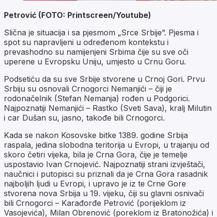
Petrović (FOTO: Printscreen/Youtube)
Slična je situacija i sa pjesmom „Srce Srbije”. Pjesma i
spot su napravljeni u određenom kontekstu i
prevashodno su namijenjeni Srbima čije su sve oči
uperene u Evropsku Uniju, umjesto u Crnu Goru.
Podsetiću da su sve Srbije stvorene u Crnoj Gori. Prvu
Srbiju su osnovali Crnogorci Nemanjići – čiji je
rodonačelnik (Stefan Nemanja) rođen u Podgorici.
Najpoznatiji Nemanjići – Rastko (Sveti Sava), kralj Milutin
i car Dušan su, jasno, takođe bili Crnogorci.
Kada se nakon Kosovske bitke 1389. godine Srbija
raspala, jedina slobodna teritorija u Evropi, u trajanju od
skoro četiri vijeka, bila je Crna Gora, čije je temelje
uspostavio Ivan Crnojević. Najpoznatiji strani izvještači,
naučnici i putopisci su priznali da je Crna Gora rasadnik
najboljih ljudi u Evropi, i upravo je iz te Crne Gore
stvorena nova Srbija u 19. vijeku, čiji su glavni osnivači
bili Crnogorci – Karađorđe Petrović (porijeklom iz
Vasojevića), Milan Obrenović (poreklom iz Bratonožića) i