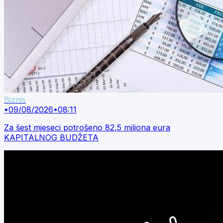
Biznis
•
09/08/2026
•
08:11
Za šest mjeseci potrošeno 82,5 miliona eura
KAPITALNOG BUDŽETA