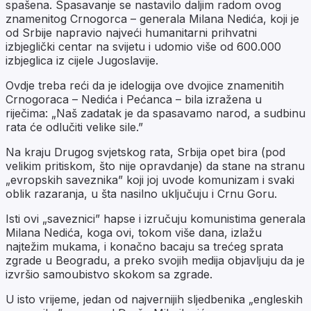
spašena. Spasavanje se nastavilo daljim radom ovog
znamenitog Crnogorca – generala Milana Nedića, koji je
od Srbije napravio najveći humanitarni prihvatni
izbjeglički centar na svijetu i udomio više od 600.000
izbjeglica iz cijele Jugoslavije.
Ovdje treba reći da je idelogija ove dvojice znamenitih
Crnogoraca – Nedića i Pećanca – bila izražena u
riječima: „Naš zadatak je da spasavamo narod, a sudbinu
rata će odlučiti velike sile.”
Na kraju Drugog svjetskog rata, Srbija opet bira (pod
velikim pritiskom, što nije opravdanje) da stane na stranu
„evropskih saveznika” koji joj uvode komunizam i svaki
oblik razaranja, u šta nasilno uključuju i Crnu Goru.
Isti ovi „saveznici” hapse i izručuju komunistima generala
Milana Nedića, koga ovi, tokom više dana, izlažu
najtežim mukama, i konačno bacaju sa trećeg sprata
zgrade u Beogradu, a preko svojih medija objavljuju da je
izvršio samoubistvo skokom sa zgrade.
U isto vrijeme, jedan od najvernijih sljedbenika „engleskih