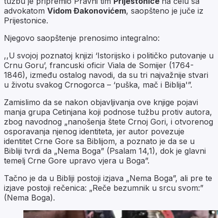
tužbu je pripremio Pravni tim
Prijestonice
na čelu sa
advokatom
Vidom Đakonovićem
, saopšteno je juče iz
Prijestonice.
Njegovo saopštenje prenosimo integralno:
,,U svojoj poznatoj knjizi ‘Istorijsko i političko putovanje u
Crnu Goru’, francuski oficir Viala de Somijer (1764-
1846), između ostalog navodi, da su tri najvažnije stvari
u životu svakog Crnogorca – ‘puška, mač i Biblija'”.
Zamislimo da se nakon objavljivanja ove knjige pojavi
manja grupa Cetinjana koji podnose tužbu protiv autora,
zbog navodnog „nanošenja štete Crnoj Gori, i otvorenog
osporavanja njenog identiteta, jer autor povezuje
identitet Crne Gore sa Biblijom, a poznato je da se u
Bibliji tvrdi da „Nema Boga” (Psalam 14,1), dok je glavni
temelj Crne Gore upravo vjera u Boga”.
Tačno je da u Bibliji postoji izjava „Nema Boga”, ali pre te
izjave postoji rečenica: „Reče bezumnik u srcu svom:”
(Nema Boga).