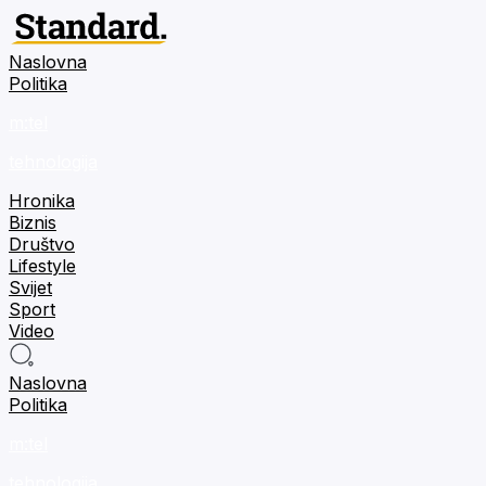
Naslovna
Politika
m:tel
tehnologija
Hronika
Biznis
Društvo
Lifestyle
Svijet
Sport
Video
Naslovna
Politika
m:tel
tehnologija