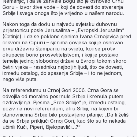
Nemanjić, i da se zahvale Bogu što je osnovao Crnu
Goru – izvor žive vode – koji će dovesti do stvaranja
Srbije i svega onoga što je vrijedno u našem narodu.
Nakon toga da dođu u najveću svjetsku duhovnu
prijestonicu posle Jerusalima – „Evropski Jerusalim”
(Cetinje), i da se poklone sjenima Ivana Crnojevića pred
crkvom na Ćipuru – sjenima čovjeka koji je osnovao
prvu državnu štampariju na svijetu, koji se protiv
okupacije borio prosvetiteljstvom, i koji je postavio
temelje jedinoj slobodnoj državi u Evropi tokom skoro
četiri vijeka – rasadniku najboljih ljudi, što će dovesti,
između ostalog, do spasenja Srbije – i to ne jednom,
nego više puta.
Na referendumu u Crnoj Gori 2006, Crna Gora se
odvojila od moralno posrnule Srbije i krenula putem
ozdravljenja. Pjesma „Srce Srbije” je, između ostalog,
poziv na novi referendum, ali u Srbiji, na kojem bi
stanovnicima Srbije bilo postavljeno pitanje: „Da li želiš
da se Srbija priključi Crnoj Gori, kao što su to nekada
učinili Kuči, Piperi, Bjelopavlići…?”