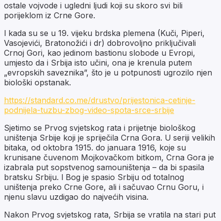
ostale vojvode i ugledni ljudi koji su skoro svi bili
porijeklom iz Crne Gore.
I kada su se u 19. vijeku brdska plemena (Kuči, Piperi,
Vasojevići, Bratonožići i dr) dobrovoljno priključivali
Crnoj Gori, kao jedinom bastionu slobode u Evropi,
umjesto da i Srbija isto učini, ona je krenula putem
„evropskih saveznika”, što je u potpunosti ugrozilo njen
biološki opstanak.
https://standard.co.me/drustvo/prijestonica-cetinje-
podnijela-tuzbu-zbog-video-spota-srce-srbije
Sjetimo se Prvog svjetskog rata i prijetnje biološkog
uništenja Srbije koji je spriječila Crna Gora. U seriji velikih
bitaka, od oktobra 1915. do januara 1916, koje su
krunisane čuvenom Mojkovačkom bitkom, Crna Gora je
izabrala put sopstvenog samouništenja – da bi spasila
bratsku Srbiju. I Bog je spasio Srbiju od totalnog
uništenja preko Crne Gore, ali i sačuvao Crnu Goru, i
njenu slavu uzdigao do najvećih visina.
Nakon Prvog svjetskog rata, Srbija se vratila na stari put