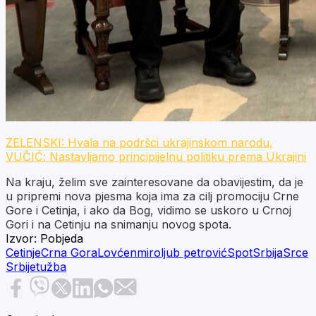
ZELENSKI: Hvala na podršci ukrajinskom narodu,
VUČIĆ: Nastavljamo principijelnu politiku prema Ukrajini
Na kraju, želim sve zainteresovane da obavijestim, da je
u pripremi nova pjesma koja ima za cilj promociju Crne
Gore i Cetinja, i ako da Bog, vidimo se uskoro u Crnoj
Gori i na Cetinju na snimanju novog spota.
Izvor:
Pobjeda
Cetinje
Crna Gora
Lovćen
miroljub petrović
Spot
Srbija
Srce
Srbije
tužba