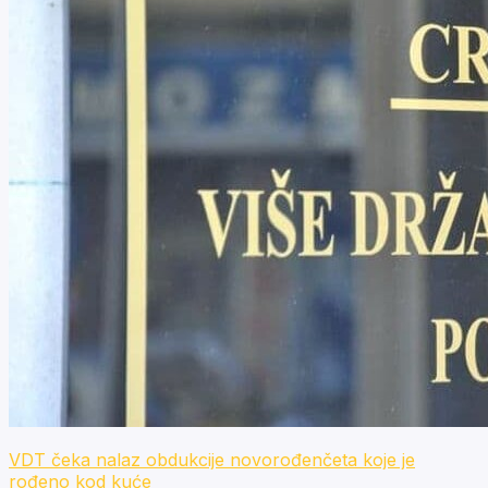
VDT čeka nalaz obdukcije novorođenčeta koje je
rođeno kod kuće