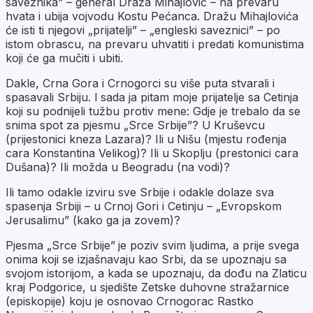
saveznika” – general Draža Mihajlović – na prevaru
hvata i ubija vojvodu Kostu Pećanca. Dražu Mihajlovića
će isti ti njegovi „prijatelji” – „engleski saveznici” – po
istom obrascu, na prevaru uhvatiti i predati komunistima
koji će ga mučiti i ubiti.
Dakle, Crna Gora i Crnogorci su više puta stvarali i
spasavali Srbiju. I sada ja pitam moje prijatelje sa Cetinja
koji su podnijeli tužbu protiv mene: Gdje je trebalo da se
snima spot za pjesmu „Srce Srbije”? U Kruševcu
(prijestonici kneza Lazara)? Ili u Nišu (mjestu rođenja
cara Konstantina Velikog)? Ili u Skoplju (prestonici cara
Dušana)? Ili možda u Beogradu (na vodi)?
Ili tamo odakle izviru sve Srbije i odakle dolaze sva
spasenja Srbiji – u Crnoj Gori i Cetinju – „Evropskom
Jerusalimu” (kako ga ja zovem)?
Pjesma „Srce Srbije” je poziv svim ljudima, a prije svega
onima koji se izjašnavaju kao Srbi, da se upoznaju sa
svojom istorijom, a kada se upoznaju, da dođu na Zlaticu
kraj Podgorice, u sjedište Zetske duhovne stražarnice
(episkopije) koju je osnovao Crnogorac Rastko