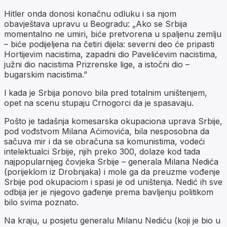
Hitler onda donosi konačnu odluku i sa njom
obavještava upravu u Beogradu: „Ako se Srbija
momentalno ne umiri, biće pretvorena u spaljenu zemlju
– biće podijeljena na četiri dijela: severni deo će pripasti
Hortijevim nacistima, zapadni dio Pavelićevim nacistima,
južni dio nacistima Prizrenske lige, a istočni dio –
bugarskim nacistima.”
I kada je Srbija ponovo bila pred totalnim uništenjem,
opet na scenu stupaju Crnogorci da je spasavaju.
Pošto je tadašnja komesarska okupaciona uprava Srbije,
pod vođstvom Milana Aćimovića, bila nesposobna da
sačuva mir i da se obračuna sa komunistima, vodeći
intelektualci Srbije, njih preko 300, dolaze kod tada
najpopularnijeg čovjeka Srbije – generala Milana Nedića
(porijeklom iz Drobnjaka) i mole ga da preuzme vođenje
Srbije pod okupaciom i spasi je od uništenja. Nedić ih sve
odbija jer je njegovo gađenje prema bavljenju politikom
bilo svima poznato.
Na kraju, u posjetu generalu Milanu Nediću (koji je bio u