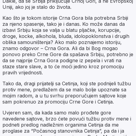
Dakle, da se Srbija priključuje Crnoj Gori, a ne Evropskoj
Uniji, ako joj je stalo do života.
Kao što je tokom istorije Crna Gora bila potrebna Srbiji
za njeno spasenje, tako je i danas. Ko može danas da
izbavi Srbiju koja se valja u blatu pljačke, korupcije,
droge, kocke, alkohola, bluda, idolopoklonstva i drugih
oblika samouništenja? Ako malo poznajemo istoriju,
znamo odgovor – Crna Gora. Ali da bi Bog mogao
ponovo preko Crne Gore da spašava Srbiju, potrebno je
da se najprije Crna Gora podigne iz pepela i vrati na
staze stare slave, a to će moći jedino kroz promociju
pravih vrijednosti.
Tako da, dragi prijatelji sa Cetinja, koji ste podnijeli tužbu
protiv mene, predlažem da se malo bolje upoznate sa
mojim radom, a u tu svrhu preporučujem sajtove koje
sam pokrenuo za promociju Crne Gore i Cetinja.
Uvjeren sam, da kada samo malo prođete gore
navedene sajtove, brzo ćete povući tužbu protiv mene i
podneti predlog nadležnim organima Cetinja da me
proglase za “Počasnog stanovnika Cetinja”, pa da i ja