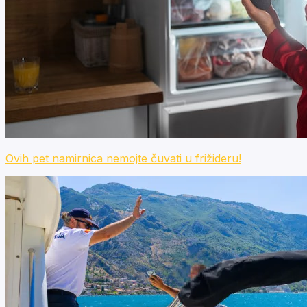
Ovih pet namirnica nemojte čuvati u frižideru!