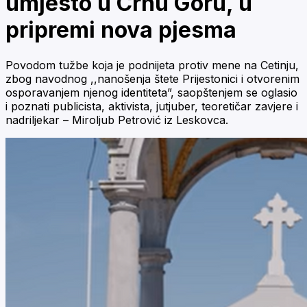
umjesto u Crnu Goru, u
pripremi nova pjesma
Povodom tužbe koja je podnijeta protiv mene na Cetinju,
zbog navodnog ,,nanošenja štete Prijestonici i otvorenim
osporavanjem njenog identiteta”, saopštenjem se oglasio
i poznati publicista, aktivista, jutjuber, teoretičar zavjere i
nadriljekar – Miroljub Petrović iz Leskovca.