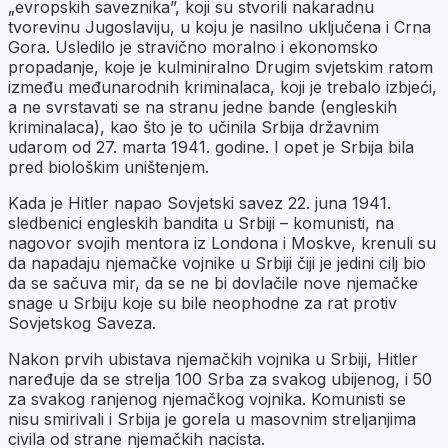
„evropskih saveznika”, koji su stvorili nakaradnu
tvorevinu Jugoslaviju, u koju je nasilno uključena i Crna
Gora. Usledilo je stravično moralno i ekonomsko
propadanje, koje je kulminiralno Drugim svjetskim ratom
između međunarodnih kriminalaca, koji je trebalo izbjeći,
a ne svrstavati se na stranu jedne bande (engleskih
kriminalaca), kao što je to učinila Srbija državnim
udarom od 27. marta 1941. godine. I opet je Srbija bila
pred biološkim uništenjem.
Kada je Hitler napao Sovjetski savez 22. juna 1941.
sledbenici engleskih bandita u Srbiji – komunisti, na
nagovor svojih mentora iz Londona i Moskve, krenuli su
da napadaju njemačke vojnike u Srbiji čiji je jedini cilj bio
da se sačuva mir, da se ne bi dovlačile nove njemačke
snage u Srbiju koje su bile neophodne za rat protiv
Sovjetskog Saveza.
Nakon prvih ubistava njemačkih vojnika u Srbiji, Hitler
naređuje da se strelja 100 Srba za svakog ubijenog, i 50
za svakog ranjenog njemačkog vojnika. Komunisti se
nisu smirivali i Srbija je gorela u masovnim streljanjima
civila od strane njemačkih nacista.