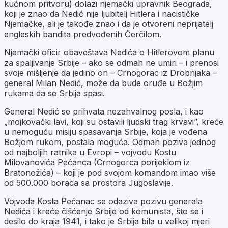
kućnom pritvoru) dolazi njemački upravnik Beograda,
koji je znao da Nedić nije ljubitelj Hitlera i nacističke
Njemačke, ali je takođe znao i da je otvoreni neprijatelj
engleskih bandita predvođenih Čerčilom.
Njemački oficir obaveštava Nedića o Hitlerovom planu
za spaljivanje Srbije – ako se odmah ne umiri – i prenosi
svoje mišljenje da jedino on – Crnogorac iz Drobnjaka –
general Milan Nedić, može da bude oruđe u Božjim
rukama da se Srbija spasi.
General Nedić se prihvata nezahvalnog posla, i kao
„mojkovački lavi, koji su ostavili ljudski trag krvavi”, kreće
u nemoguću misiju spasavanja Srbije, koja je vođena
Božjom rukom, postala moguća. Odmah poziva jednog
od najboljih ratnika u Evropi – vojvodu Kostu
Milovanovića Pećanca (Crnogorca porijeklom iz
Bratonožića) – koji je pod svojom komandom imao više
od 500.000 boraca sa prostora Jugoslavije.
Vojvoda Kosta Pećanac se odaziva pozivu generala
Nedića i kreće čišćenje Srbije od komunista, što se i
desilo do kraja 1941, i tako je Srbija bila u velikoj mjeri