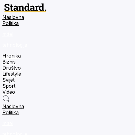
Naslovna
Politika
m:tel
tehnologija
Hronika
Biznis
Društvo
Lifestyle
Svijet
Sport
Video
Naslovna
Politika
m:tel
tehnologija