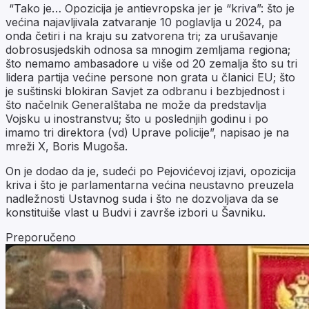
“Tako je… Opozicija je antievropska jer je “kriva”: što je
većina najavljivala zatvaranje 10 poglavlja u 2024, pa
onda četiri i na kraju su zatvorena tri; za urušavanje
dobrosusjedskih odnosa sa mnogim zemljama regiona;
što nemamo ambasadore u više od 20 zemalja što su tri
lidera partija većine persone non grata u članici EU; što
je suštinski blokiran Savjet za odbranu i bezbjednost i
što načelnik Generalštaba ne može da predstavlja
Vojsku u inostranstvu; što u poslednjih godinu i po
imamo tri direktora (vd) Uprave policije”, napisao je na
mreži X, Boris Mugoša.
On je dodao da je, sudeći po Pejovićevoj izjavi, opozicija
kriva i što je parlamentarna većina neustavno preuzela
nadležnosti Ustavnog suda i što ne dozvoljava da se
konstituiše vlast u Budvi i završe izbori u Šavniku.
Preporučeno