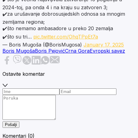
2024-toj, pa onda 4 i na kraju su zatvoren 3;
✔️za urušavanje dobrosusjedskih odnosa sa mnogim
zemljama regiona;
✔️što nemamo ambasadore u preko 20 zemalja
✔️što su tri…
pic.twitter.com/OhqTPpEt7a
— Boris Mugoša (@BorisMugosa)
January 17, 2025
Boris Mugoša
Boris Pejović
Crna Gora
Evropski savez
Ostavite komentar
Pošalji
Komentari (
0
)