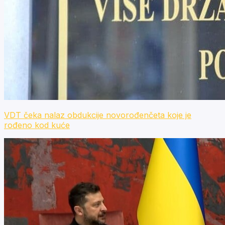
VDT čeka nalaz obdukcije novorođenčeta koje je
rođeno kod kuće