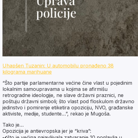
Uhapšen Tuzanin: U automobilu pronađeno 38
kilograma marihuane
“Što partije parlamentarne većine čine vlast u pojedinim
lokalnim samoupravama u kojima se afirmišu
retrogradne ideologije, ne slave državni praznici, ne
poštuju državni simboli; što vlast pod floskulom državno
jedinstvo i pomirenje etiketira opoziciju, NVO, građanske
aktiviste, medije, studente…”, rekao je Mugoša.
Tako je…
Opozicija je antievropska jer je “kriva”:
✔️što je većina najavljivala zatvaranje 10 poglavlja u