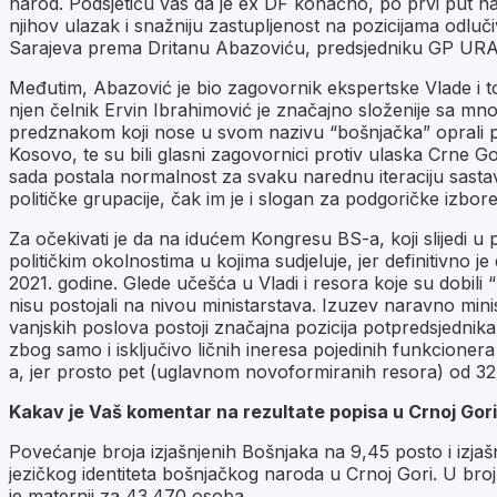
narod. Podsjetiću vas da je ex DF konačno, po prvi put nak
njihov ulazak i snažniju zastupljenost na pozicijama odlu
Sarajeva prema Dritanu Abazoviću, predsjedniku GP URA ko
Međutim, Abazović je bio zagovornik ekspertske Vlade i to
njen čelnik Ervin Ibrahimović je značajno složenije sa mnog
predznakom koji nose u svom nazivu “bošnjačka” oprali pol
Kosovo, te su bili glasni zagovornici protiv ulaska Crne G
sada postala normalnost za svaku narednu iteraciju sastav
političke grupacije, čak im je i slogan za podgoričke izbore
Za očekivati je da na idućem Kongresu BS-a, koji slijedi u 
političkim okolnostima u kojima sudjeluje, jer definitivno j
2021. godine. Glede učešća u Vladi i resora koje su dobili 
nisu postojali na nivou ministarstava. Izuzev naravno minis
vanjskih poslova postoji značajna pozicija potpredsjednika 
zbog samo i isključivo ličnih ineresa pojedinih funkcion
a, jer prosto pet (uglavnom novoformiranih resora) od 32 č
Kakav je Vaš komentar na rezultate popisa u Crnoj Gor
Povećanje broja izjašnjenih Bošnjaka na 9,45 posto i izjaš
jezičkog identiteta bošnjačkog naroda u Crnoj Gori. U broj
je maternji za 43.470 osoba.