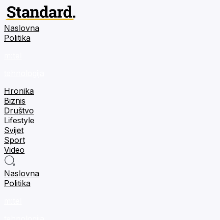
Naslovna
Politika
m:tel
tehnologija
Hronika
Biznis
Društvo
Lifestyle
Svijet
Sport
Video
Naslovna
Politika
m:tel
tehnologija