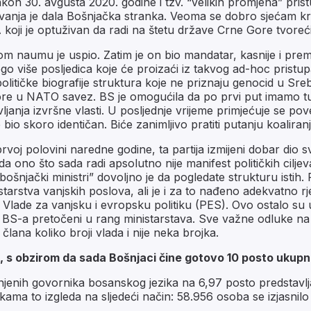
on 30. avgusta 2020. godine i tzv. “velikih promjena” pristu
čivanja je dala Bošnjačka stranka. Veoma se dobro sjećam kr
ji je optuživan da radi na štetu države Crne Gore tvoreći
m naumu je uspio. Zatim je on bio mandatar, kasnije i premi
o više posljedica koje će proizaći iz takvog ad-hoc pristupa
itičke biografije struktura koje ne priznaju genocid u Sre
ore u NATO savez. BS je omogućila da po prvi put imamo tu po
ljanja izvršne vlasti. U posljednje vrijeme primjećuje se p
 bio skoro identičan. Biće zanimljivo pratiti putanju koalira
prvoj polovini naredne godine, ta partija izmijeni dobar dio
e da ono što sada radi apsolutno nije manifest političkih cil
“bošnjački ministri” dovoljno je da pogledate strukturu istih
tarstva vanjskih poslova, ali je i za to nađeno adekvatno rj
Vlade za vanjsku i evropsku politiku (PES). Ovo ostalo su ug
era BS-a pretočeni u rang ministarstava. Sve važne odluke 
lana koliko broji vlada i nije neka brojka.
i, s obzirom da sada Bošnjaci čine gotovo 10 posto ukup
njenih govornika bosanskog jezika na 6,97 posto predstavlja 
kama to izgleda na sljedeći način: 58.956 osoba se izjasnil