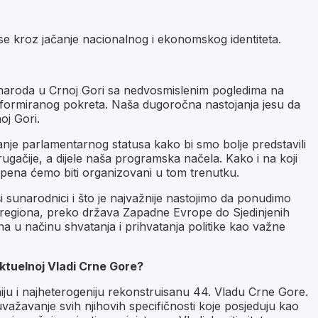
se kroz jačanje nacionalnog i ekonomskog identiteta.
 naroda u Crnoj Gori sa nedvosmislenim pogledima na
oformiranog pokreta. Naša dugoročna nastojanja jesu da
oj Gori.
nje parlamentarnog statusa kako bi smo bolje predstavili
drugačije, a dijele naša programska načela. Kako i na koji
pena ćemo biti organizovani u tom trenutku.
 sunarodnici i što je najvažnije nastojimo da ponudimo
ja regiona, preko država Zapadne Evrope do Sjedinjenih
 u načinu shvatanja i prihvatanja politike kao važne
aktuelnoj Vladi Crne Gore?
iju i najheterogeniju rekonstruisanu 44. Vladu Crne Gore.
ažavanje svih njihovih specifičnosti koje posjeduju kao