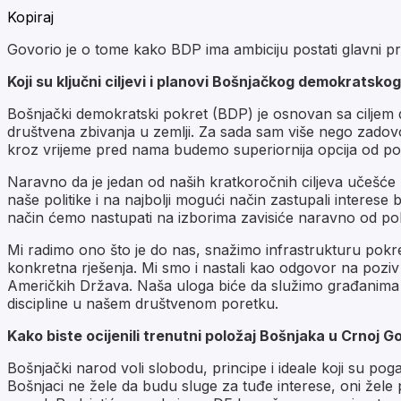
Kopiraj
Govorio je o tome kako BDP ima ambiciju postati glavni pr
Koji su ključni ciljevi i planovi Bošnjačkog demokratsk
Bošnjački demokratski pokret (BDP) je osnovan sa ciljem
društvena zbivanja u zemlji. Za sada sam više nego zadov
kroz vrijeme pred nama budemo superiornija opcija od pos
Naravno da je jedan od naših kratkoročnih ciljeva učešće
naše politike i na najbolji mogući način zastupali interese
način ćemo nastupati na izborima zavisiće naravno od po
Mi radimo ono što je do nas, snažimo infrastrukturu pokre
konkretna rješenja. Mi smo i nastali kao odgovor na poziv
Američkih Država. Naša uloga biće da služimo građanima k
discipline u našem društvenom poretku.
Kako biste ocijenili trenutni položaj Bošnjaka u Crnoj 
Bošnjački narod voli slobodu, principe i ideale koji su p
Bošnjaci ne žele da budu sluge za tuđe interese, oni žele