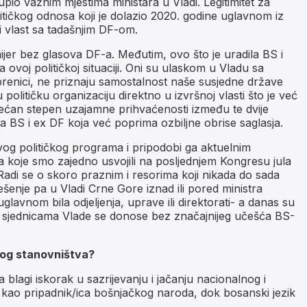
pio važnim mjestima ministara u Vladi. Legitimitet za
itičkog odnosa koji je dolazio 2020. godine uglavnom iz
 vlast sa tadašnjim DF-om.
jer bez glasova DF-a. Međutim, ovo što je uradila BS i
 ovoj političkoj situaciji. Oni su ulaskom u Vladu sa
brenici, ne priznaju samostalnost naše susjedne države
litičku organizaciju direktno u izvršnoj vlasti što je već
ovećan stepen uzajamne prihvaćenosti između te dvije
nja BS i ex DF koja već poprima ozbiljne obrise saglasja.
 svog političkog programa i pripodobi ga aktuelnim
jeva koje smo zajedno usvojili na posljednjem Kongresu jula
. Radi se o skoro praznim i resorima koji nikada do sada
ešenje pa u Vladi Crne Gore iznad ili pored ministra
lavnom bila odjeljenja, uprave ili direktorati- a danas su
na sjednicama Vlade se donose bez značajnijeg učešća BS-
nog stanovništva?
blagi iskorak u sazrijevanju i jačanju nacionalnog i
o kao pripadnik/ica bošnjačkog naroda, dok bosanski jezik