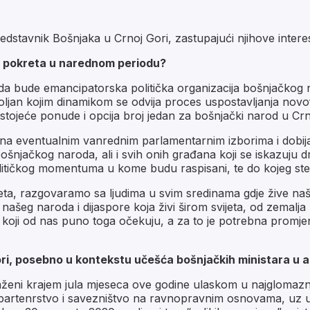
edstavnik Bošnjaka u Crnoj Gori, zastupajući njihove intere
og pokreta u narednom periodu?
 da bude emancipatorska politička organizacija bošnjačkog
oljan kojim dinamikom se odvija proces uspostavljanja nov
tojeće ponude i opcija broj jedan za bošnjački narod u Crn
 na eventualnim vanrednim parlamentarnim izborima i dobija
 bošnjačkog naroda, ali i svih onih građana koji se iskazuju 
litičkog momentuma u kome budu raspisani, te do kojeg ste
ta, razgovaramo sa ljudima u svim sredinama gdje žive naši
 našeg naroda i dijaspore koja živi širom svijeta, od zemal
oji od nas puno toga očekuju, a za to je potrebna promjena
Gori, posebno u kontekstu učešća bošnjačkih ministara u 
ogaženi krajem jula mjeseca ove godine ulaskom u najglomazn
 partenrstvo i savezništvo na ravnopravnim osnovama, uz uv