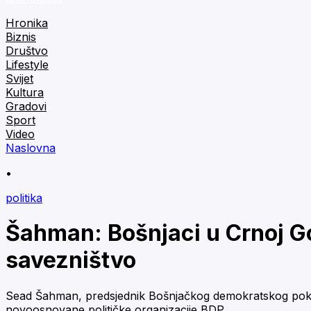
Hronika
Biznis
Društvo
Lifestyle
Svijet
Kultura
Gradovi
Sport
Video
Naslovna
•
politika
Šahman: Bošnjaci u Crnoj Gor
savezništvo
Sead Šahman, predsjednik Bošnjačkog demokratskog pokreta
novoosnovane političke organizacije BDP.