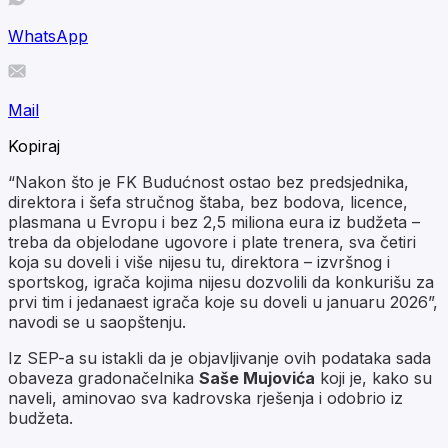
WhatsApp
Mail
Kopiraj
“Nakon što je FK Budućnost ostao bez predsjednika,
direktora i šefa stručnog štaba, bez bodova, licence,
plasmana u Evropu i bez 2,5 miliona eura iz budžeta –
treba da objelodane ugovore i plate trenera, sva četiri
koja su doveli i više nijesu tu, direktora – izvršnog i
sportskog, igrača kojima nijesu dozvolili da konkurišu za
prvi tim i jedanaest igrača koje su doveli u januaru 2026”,
navodi se u saopštenju.
Iz SEP-a su istakli da je objavljivanje ovih podataka sada
obaveza gradonačelnika
Saše Mujovića
koji je, kako su
naveli, aminovao sva kadrovska rješenja i odobrio iz
budžeta.