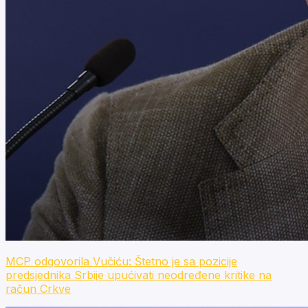
MCP odgovorila Vučiću: Štetno je sa pozicije
predsjednika Srbije upućivati neodređene kritike na
račun Crkve