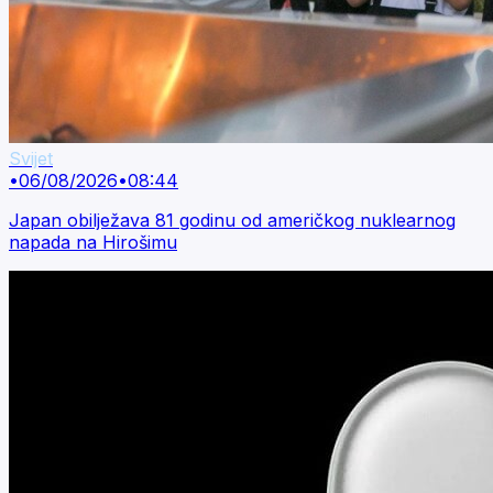
Svijet
•
06/08/2026
•
08:44
Japan obilježava 81 godinu od američkog nuklearnog
napada na Hirošimu