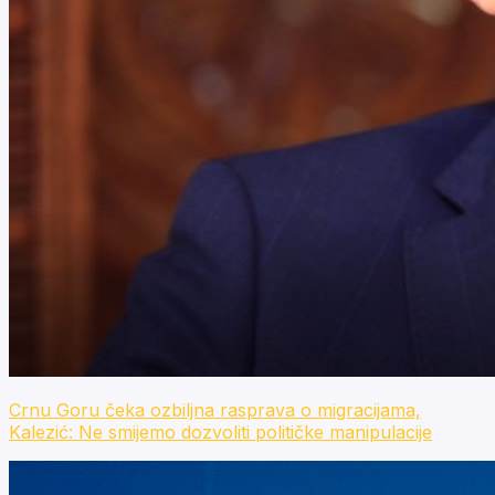
Crnu Goru čeka ozbiljna rasprava o migracijama,
Kalezić: Ne smijemo dozvoliti političke manipulacije