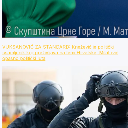
VUKSANOVIĆ ZA STANDARD: Knežević je politički
usamljenik koji preživljava na temi Hrvatske, Milatović
opasno politički luta