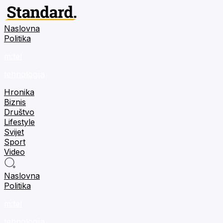
Naslovna
Politika
m:tel
tehnologija
Hronika
Biznis
Društvo
Lifestyle
Svijet
Sport
Video
Naslovna
Politika
m:tel
tehnologija