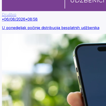
Društvo
•
06/08/2026
•
08:58
U ponedjeljak počinje distribucija besplatnih udžbenika