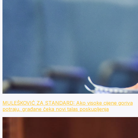
MULEŠKOVIĆ ZA STANDARD: Ako visoke cijene goriva
potraju, građane čeka novi talas poskupljenja