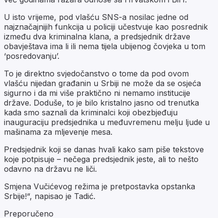
U isto vrijeme, pod vlašću SNS-a nosilac jedne od
najznačajnijih funkcija u policiji učestvuje kao posrednik
između dva kriminalna klana, a predsjednik države
obavještava ima li ili nema tijela ubijenog čovjeka u tom
‘posredovanju’.
To je direktno svjedočanstvo o tome da pod ovom
vlašću nijedan građanin u Srbiji ne može da se osjeća
sigurno i da mi više praktično ni nemamo institucije
države. Doduše, to je bilo kristalno jasno od trenutka
kada smo saznali da kriminalci koji obezbjeđuju
inauguraciju predsjednika u međuvremenu melju ljude u
mašinama za mljevenje mesa.
Predsjednik koji se danas hvali kako sam piše tekstove
koje potpisuje – nečega predsjednik jeste, ali to nešto
odavno na državu ne liči.
Smjena Vučićevog režima je pretpostavka opstanka
Srbije!“, napisao je Tadić.
Preporučeno