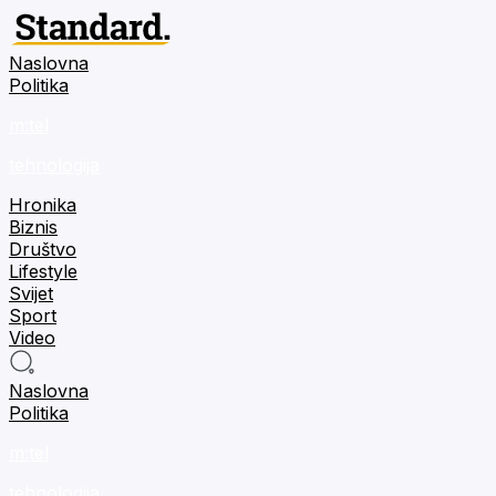
Naslovna
Politika
m:tel
tehnologija
Hronika
Biznis
Društvo
Lifestyle
Svijet
Sport
Video
Naslovna
Politika
m:tel
tehnologija