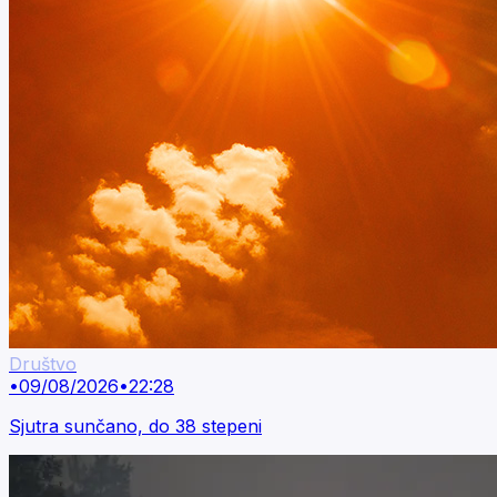
Društvo
•
09/08/2026
•
22:28
Sjutra sunčano, do 38 stepeni