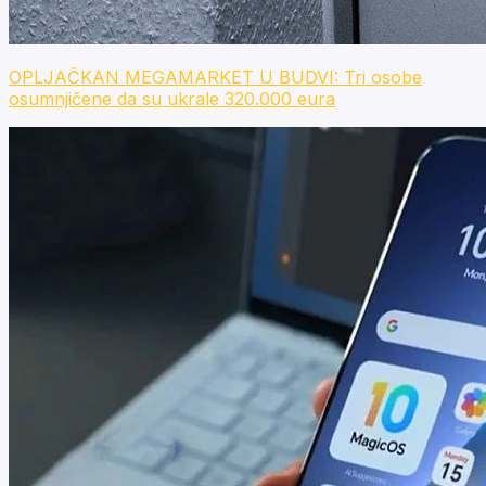
OPLJAČKAN MEGAMARKET U BUDVI: Tri osobe
osumnjičene da su ukrale 320.000 eura