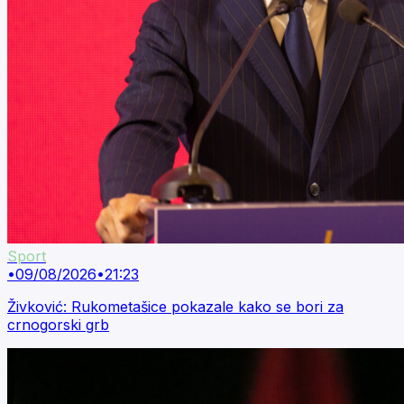
Sport
•
09/08/2026
•
21:23
Živković: Rukometašice pokazale kako se bori za
crnogorski grb