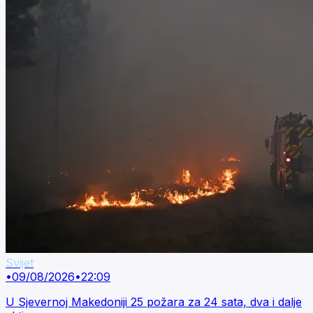
Svijet
•
09/08/2026
•
22:09
U Sjevernoj Makedoniji 25 požara za 24 sata, dva i dalje