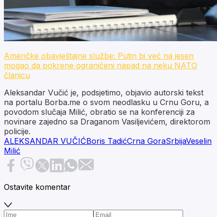
Američke obavještajne službe: Putin bi već na jesen
mogao da pokrene ograničeni napad na neku NATO
članicu
Aleksandar Vučić je, podsjetimo, objavio autorski tekst
na portalu Borba.me o svom neodlasku u Crnu Goru, a
povodom slučaja Milić, obratio se na konferenciji za
novinare zajedno sa Draganom Vasiljevićem, direktorom
policije.
ALEKSANDAR VUČIĆ
Boris Tadić
Crna Gora
Srbija
Veselin
Milić
Ostavite komentar