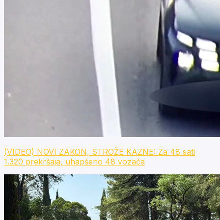
(VIDEO) NOVI ZAKON, STROŽE KAZNE: Za 48 sati
1.320 prekršaja, uhapšeno 48 vozača