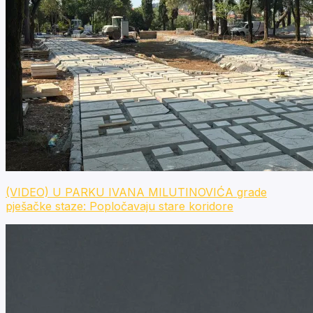
(VIDEO) U PARKU IVANA MILUTINOVIĆA grade
pješačke staze: Popločavaju stare koridore