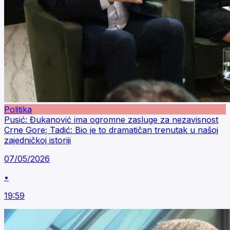
Politika
Pusić: Đukanović ima ogromne zasluge za nezavisnost
Crne Gore; Tadić: Bio je to dramatičan trenutak u našoj
zajedničkoj istoriji
07/05/2026
•
19:59