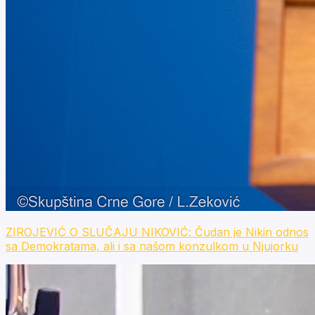
ZIROJEVIĆ O SLUČAJU NIKOVIĆ: Čudan je Nikin odnos
sa Demokratama, ali i sa našom konzulkom u Njujorku