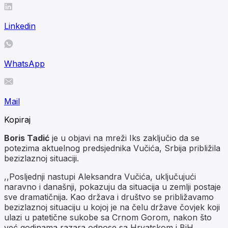
Linkedin
WhatsApp
Mail
Kopiraj
Boris Tadić
je u objavi na mreži Iks zaključio da se
potezima aktuelnog predsjednika Vučića, Srbija približila
bezizlaznoj situaciji.
,,Posljednji nastupi Aleksandra Vučića, uključujući
naravno i današnji, pokazuju da situacija u zemlji postaje
sve dramatičnija. Kao država i društvo se približavamo
bezizlaznoj situaciju u kojoj je na čelu države čovjek koji
ulazi u patetične sukobe sa Crnom Gorom, nakon što
već godinama razara odnose sa Hrvatskom i BiH.