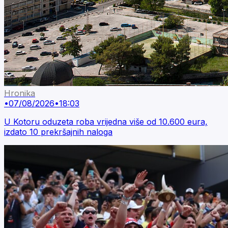
Hronika
•
07/08/2026
•
18:03
U Kotoru oduzeta roba vrijedna više od 10.600 eura,
izdato 10 prekršajnih naloga