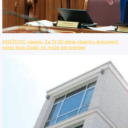
KNEŽEVIĆ najavio: Za 15-20 dana objaviću dokument,
posle toga Spajić ne može biti premijer