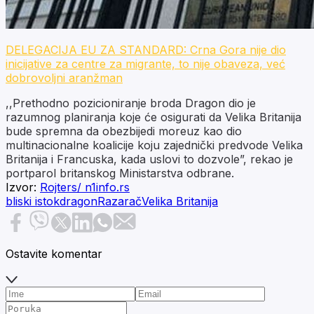
DELEGACIJA EU ZA STANDARD: Crna Gora nije dio
inicijative za centre za migrante, to nije obaveza, već
dobrovoljni aranžman
,,Prethodno pozicioniranje broda Dragon dio je
razumnog planiranja koje će osigurati da Velika Britanija
bude spremna da obezbijedi moreuz kao dio
multinacionalne koalicije koju zajednički predvode Velika
Britanija i Francuska, kada uslovi to dozvole”, rekao je
portparol britanskog Ministarstva odbrane.
Izvor:
Rojters/ n1info.rs
bliski istok
dragon
Razarač
Velika Britanija
Ostavite komentar