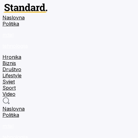
Naslovna
Politika
m:tel
tehnologija
Hronika
Biznis
Društvo
Lifestyle
Svijet
Sport
Video
Naslovna
Politika
m:tel
tehnologija