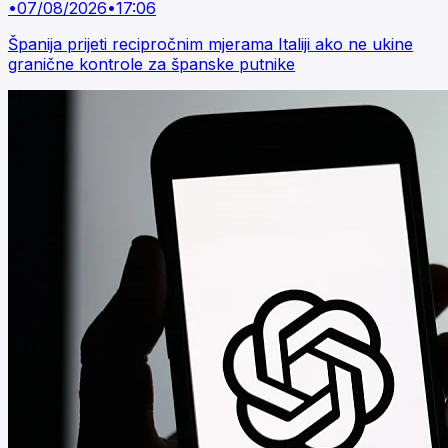
•
07/08/2026
•
17:06
Španija prijeti recipročnim mjerama Italiji ako ne ukine
granične kontrole za španske putnike