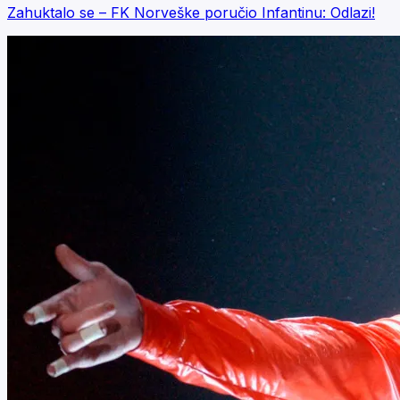
Zahuktalo se – FK Norveške poručio Infantinu: Odlazi!