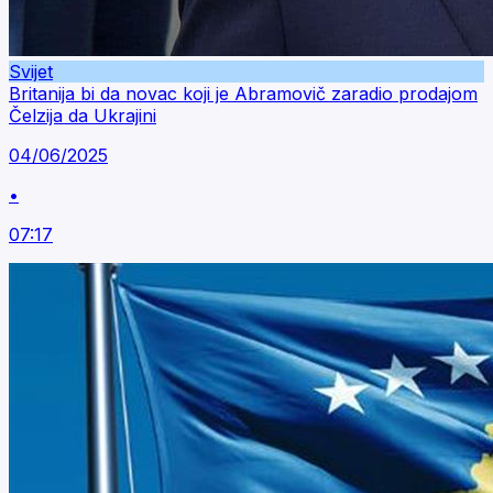
Svijet
Britanija bi da novac koji je Abramovič zaradio prodajom
Čelzija da Ukrajini
04/06/2025
•
07:17