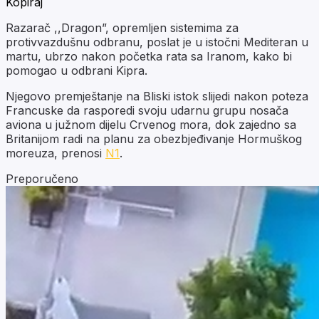
Kopiraj
Razarač ,,Dragon”, opremljen sistemima za
protivvazdušnu odbranu, poslat je u istočni Mediteran u
martu, ubrzo nakon početka rata sa Iranom, kako bi
pomogao u odbrani Kipra.
Njegovo premještanje na Bliski istok slijedi nakon poteza
Francuske da rasporedi svoju udarnu grupu nosača
aviona u južnom dijelu Crvenog mora, dok zajedno sa
Britanijom radi na planu za obezbjeđivanje Hormuškog
moreuza, prenosi
N1
.
Preporučeno