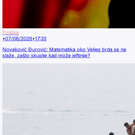
Politika
•
07/08/2026
•
17:33
Novaković Đurović: Matematika oko Veljeg brda se ne
slaže, zašto skuplje kad može jeftinije?