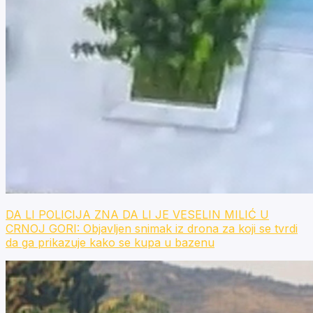
DA LI POLICIJA ZNA DA LI JE VESELIN MILIĆ U
CRNOJ GORI: Objavljen snimak iz drona za koji se tvrdi
da ga prikazuje kako se kupa u bazenu