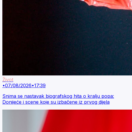
Život
•
07/08/2026
•
17:39
Snima se nastavak biografskog hita o kralju popa:
Donijeće i scene koje su izbačene iz prvog dijela