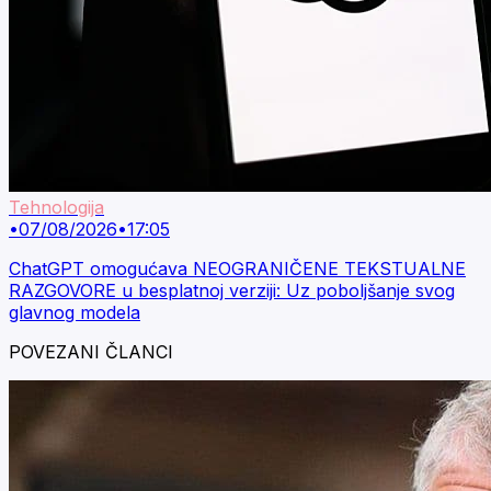
Tehnologija
•
07/08/2026
•
17:05
ChatGPT omogućava NEOGRANIČENE TEKSTUALNE
RAZGOVORE u besplatnoj verziji: Uz poboljšanje svog
glavnog modela
POVEZANI ČLANCI