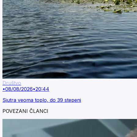
Društvo
•
08/08/2026
•
20:44
Sjutra veoma toplo, do 39 stepeni
POVEZANI ČLANCI