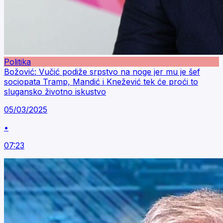
Politika
Božović: Vučić podiže srpstvo na noge jer mu je šef
sociopata Tramp, Mandić i Knežević tek će proći to
slugansko životno iskustvo
05/03/2025
•
07:23