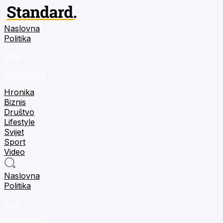
Naslovna
Politika
m:tel
tehnologija
Hronika
Biznis
Društvo
Lifestyle
Svijet
Sport
Video
Naslovna
Politika
m:tel
tehnologija