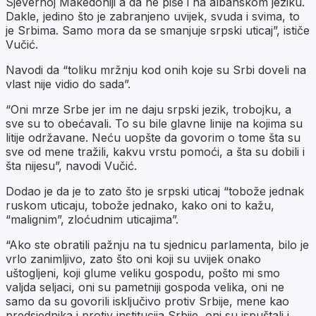
Sjevernoj Makedoniji a da ne piše i na albanskom jeziku.
Dakle, jedino što je zabranjeno uvijek, svuda i svima, to
je Srbima. Samo mora da se smanjuje srpski uticaj”, ističe
Vučić.
Navodi da “toliku mržnju kod onih koje su Srbi doveli na
vlast nije vidio do sada”.
“Oni mrze Srbe jer im ne daju srpski jezik, trobojku, a
sve su to obećavali. To su bile glavne linije na kojima su
litije održavane. Neću uopšte da govorim o tome šta su
sve od mene tražili, kakvu vrstu pomoći, a šta su dobili i
šta nijesu”, navodi Vučić.
Dodao je da je to zato što je srpski uticaj “tobože jednak
ruskom uticaju, tobože jednako, kako oni to kažu,
“malignim”, zloćudnim uticajima”.
“Ako ste obratili pažnju na tu sjednicu parlamenta, bilo je
vrlo zanimljivo, zato što oni koji su uvijek onako
uštogljeni, koji glume veliku gospodu, pošto mi smo
valjda seljaci, oni su pametniji gospoda velika, oni ne
samo da su govorili isključivo protiv Srbije, mene kao
predsjednika i protiv institucija Srbije, oni su ispuštali i