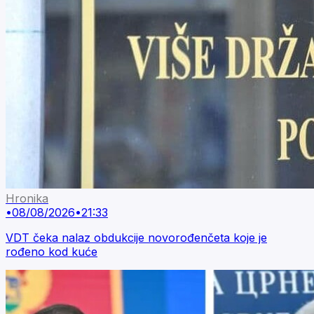
Hronika
•
08/08/2026
•
21:33
VDT čeka nalaz obdukcije novorođenčeta koje je
rođeno kod kuće