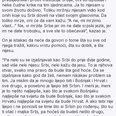
neke čudne krike na tim sjednicama. Ja to nijesam u
svom životu doživio. Toliku mržnju nijesam vidio kod
onih koje su Srbi doveli na vlast svojim glasovima. Da
toliko mrze, oni će da vam kažu: “A ne, mi mrzimo
vlast…” Ne, vi mrzite Srbe jer im ne date srpski jezik, jer
im ne date trobojku, a sve ste to obećavali”, kazao je.
On je istakao da neće da govori o tome šta su sve od
njega tražili, kakvu vrstu pomoći, šta su dobili, a šta
nijesu.
“Pa neki su se izjašnjavali kao Srbi do prije dvije godine,
sad više neki nijesu Srbi, neki kažu da jesu. To je njihova
stvar, svako ima pravo da bude šta god hoće. Da se
izjašnjava kako god da želi, nemam nikakav problem sa
tim. Ja mislim da je mnogo lijepo biti i Bošnjak i Hrvat i
sve drugo, a posebno je lijepo biti Srbin. I meni je, meni
je to nešto najljepše, kao što je svakom Bošnjaku
najljepše na svijetu da bude Bošnjak, kao što je svakom
Hrvatu najljepše na svijetu da bude Hrvat. A ako tebi nije
lijepo i ne ponosiš se time što si Srbin po rođenju, što su
ti otac i majka Srbi, pa hoćeš da budeš nešto drugo,