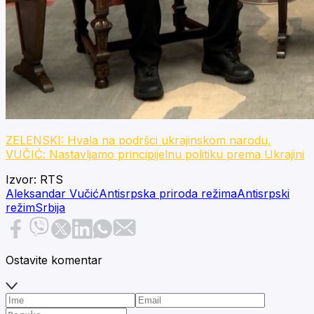
ZELENSKI: Hvala na podršci ukrajinskom narodu,
VUČIĆ: Nastavljamo principijelnu politiku prema Ukrajini
Izvor:
RTS
Aleksandar Vučić
Antisrpska priroda režima
Antisrpski
režim
Srbija
Ostavite komentar