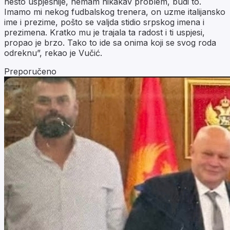
nešto uspješnije, nemam nikakav problem, budi to.
Imamo mi nekog fudbalskog trenera, on uzme italijansko
ime i prezime, pošto se valjda stidio srpskog imena i
prezimena. Kratko mu je trajala ta radost i ti uspjesi,
propao je brzo. Tako to ide sa onima koji se svog roda
odreknu”, rekao je Vučić.
Preporučeno