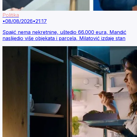
Politika
•
08/08/2026
•
21:17
Spajić nema nekretnine, uštedio 66.000 eura, Mandić
naslijedio više objekata i parcela, Milatović izdaje stan