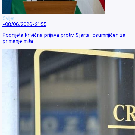
Svijet
•
08/08/2026
•
21:55
Podnijeta krivična prijava protiv Sijarta, osumnjičen za
primanje mita