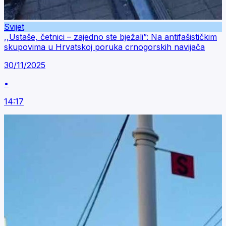
Svijet
,,Ustaše, četnici – zajedno ste bježali”: Na antifašističkim
skupovima u Hrvatskoj poruka crnogorskih navijača
30/11/2025
•
14:17