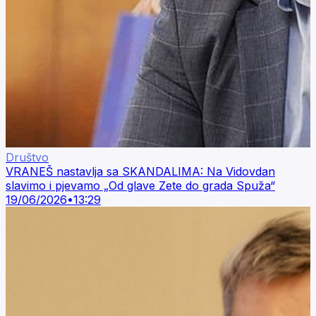
Društvo
VRANEŠ nastavlja sa SKANDALIMA: Na Vidovdan
slavimo i pjevamo „Od glave Zete do grada Spuža“
19/06/2026
•
13:29