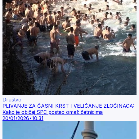
Društvo
PLIVANJE ZA ČASNI KRST I VELIČANJE ZLOČINACA:
Kako je običaj SPC postao omaž četnicima
20/01/2026
•
10:31