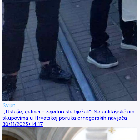
Svijet
,,Ustaše, četnici – zajedno ste bježali”: Na antifašističkim
skupovima u Hrvatskoj poruka crnogorskih navijača
30/11/2025
•
14:17