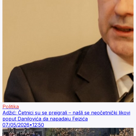
Politika
Adžić: Četnici su se preigrali – našli se neočetnički likovi
poput Danilovića da napadaju Fejzića
07/05/2026
•
12:50