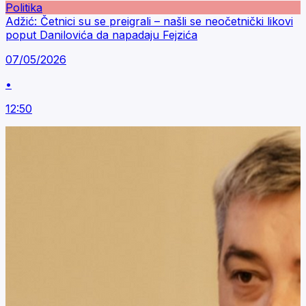
Politika
Adžić: Četnici su se preigrali – našli se neočetnički likovi
poput Danilovića da napadaju Fejzića
07/05/2026
•
12:50