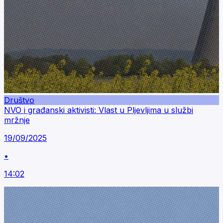
Društvo
NVO i građanski aktivisti: Vlast u Pljevljima u službi
mržnje
19/09/2025
•
14:02