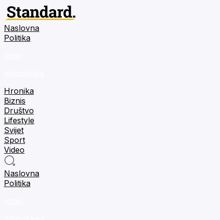
Naslovna
Politika
m:tel
tehnologija
Hronika
Biznis
Društvo
Lifestyle
Svijet
Sport
Video
Naslovna
Politika
m:tel
tehnologija