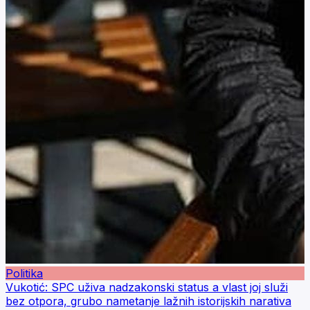
Politika
Vukotić: SPC uživa nadzakonski status a vlast joj služi
bez otpora, grubo nametanje lažnih istorijskih narativa