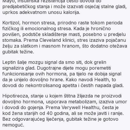
Mayo, insulinska rezistencija često dovodi do
predijabetičkog stanja i može izazvati osjećaj stalne gladi,
uprkos adekvatnom unosu kalorija.
Kortizol, hormon stresa, prirodno raste tokom perioda
fizičkog ili emocionalnog stresa. Kada je hronično
povišen, podstiče skladištenje masti, posebno u predjelu
stomaka. Prema Cleveland klinici, stres izaziva pojačanu
želju za slatkom i masnom hranom, što dodatno otežava
gubitak težine.
Leptin šalje mozgu signal da smo siti, dok grelin
signalizira glad. Dugotrajne dijete mogu poremetiti
funkcionisanje ovih hormona, pa tijelo ne dobija signal
da je unijelo dovoljno hrane. Kako navodi Health, to
dovodi do nekontrolisanog apetita i čestih napada gladi.
Hipotireoza, stanje u kojem štitna žlijezda ne proizvodi
dovoljno hormona, usporava metabolizam, izaziva umor
i dovodi do gojenja. Prema Verywell Healthu, česta je
kod žena starijih od 40 godina, ali se može javiti i ranije.
Bez odgovarajućeg liječenja, gubitak težine je gotovo
nemoguć.