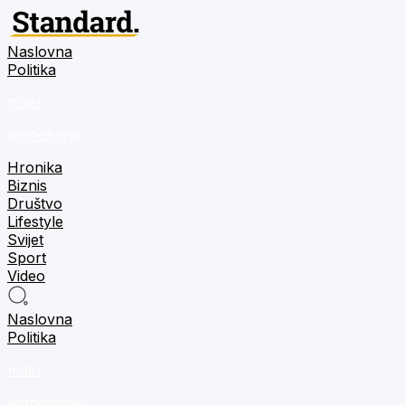
Naslovna
Politika
m:tel
tehnologija
Hronika
Biznis
Društvo
Lifestyle
Svijet
Sport
Video
Naslovna
Politika
m:tel
tehnologija