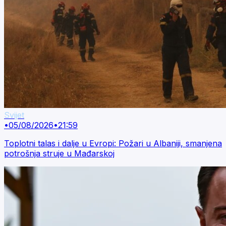
Svijet
•
05/08/2026
•
21:59
Toplotni talas i dalje u Evropi: Požari u Albaniji, smanjena
potrošnja struje u Mađarskoj