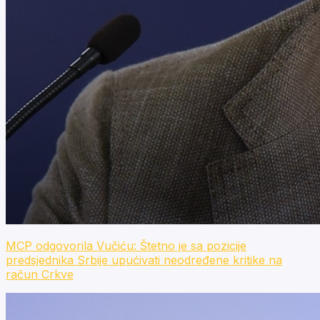
MCP odgovorila Vučiću: Štetno je sa pozicije
predsjednika Srbije upućivati neodređene kritike na
račun Crkve