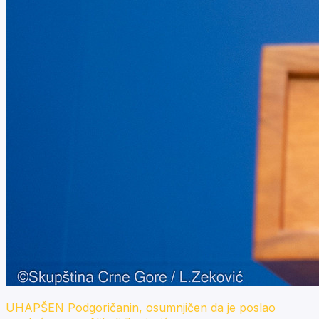
UHAPŠEN Podgoričanin, osumnjičen da je poslao