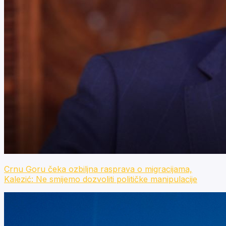
Crnu Goru čeka ozbiljna rasprava o migracijama,
Kalezić: Ne smijemo dozvoliti političke manipulacije