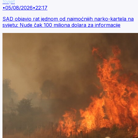
Svijet
•
05/08/2026
•
22:17
SAD objavio rat jednom od najmoćnijih narko-kartela na
svijetu: Nude čak 100 miliona dolara za informacije