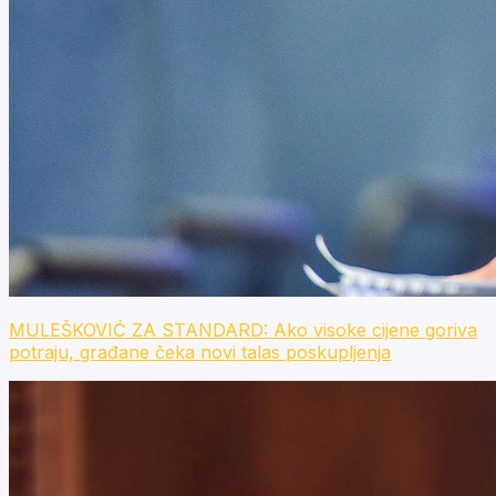
MULEŠKOVIĆ ZA STANDARD: Ako visoke cijene goriva
potraju, građane čeka novi talas poskupljenja