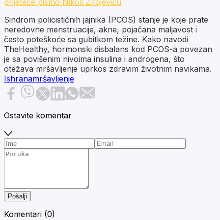
prijeteće pismo Nikoli Zirojeviću
Sindrom policističnih jajnika (PCOS) stanje je koje prate
neredovne menstruacije, akne, pojačana maljavost i
često poteškoće sa gubitkom težine. Kako navodi
TheHealthy, hormonski disbalans kod PCOS-a povezan
je sa povišenim nivoima insulina i androgena, što
otežava mršavljenje uprkos zdravim životnim navikama.
Ishrana
mršavljenje
Ostavite komentar
Pošalji
Komentari (
0
)