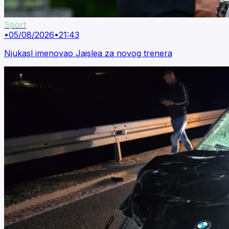
Sport
•
05/08/2026
•
21:43
Njukasl imenovao Jajslea za novog trenera