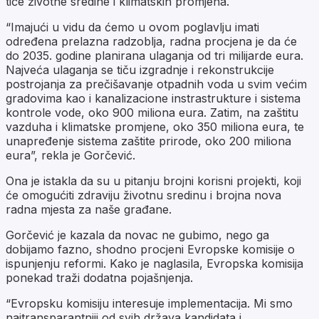
tiče životne sredine i klimatskih promjena.
“Imajući u vidu da ćemo u ovom poglavlju imati
određena prelazna radzoblja, radna procjena je da će
do 2035. godine planirana ulaganja od tri milijarde eura.
Najveća ulaganja se tiču izgradnje i rekonstrukcije
postrojanja za prečišavanje otpadnih voda u svim većim
gradovima kao i kanalizacione instrastrukture i sistema
kontrole vode, oko 900 miliona eura. Zatim, na zaštitu
vazduha i klimatske promjene, oko 350 miliona eura, te
unapređenje sistema zaštite prirode, oko 200 miliona
eura”, rekla je Gorčević.
Ona je istakla da su u pitanju brojni korisni projekti, koji
će omogućiti zdraviju životnu sredinu i brojna nova
radna mjesta za naše građane.
Gorčević je kazala da novac ne gubimo, nego ga
dobijamo fazno, shodno procjeni Evropske komisije o
ispunjenju reformi. Kako je naglasila, Evropska komisija
ponekad traži dodatna pojašnjenja.
“Evropsku komisiju interesuje implementacija. Mi smo
najtransparantniji od svih država kandidata i