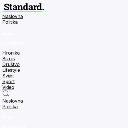
Naslovna
Politika
m:tel
tehnologija
Hronika
Biznis
Društvo
Lifestyle
Svijet
Sport
Video
Naslovna
Politika
m:tel
tehnologija