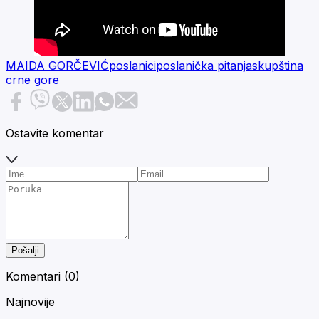
MAIDA GORČEVIĆ
poslanici
poslanička pitanja
skupština
crne gore
Ostavite komentar
Pošalji
Komentari (
0
)
Najnovije