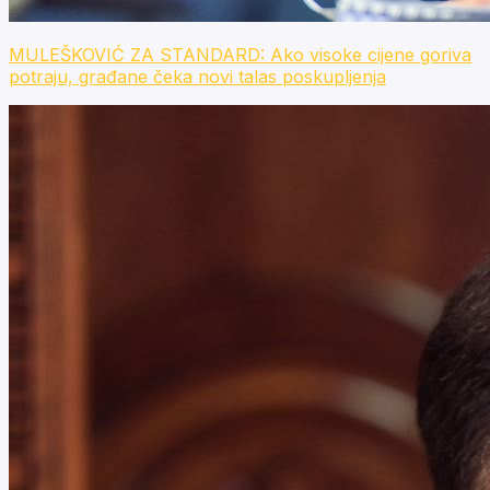
MULEŠKOVIĆ ZA STANDARD: Ako visoke cijene goriva
potraju, građane čeka novi talas poskupljenja