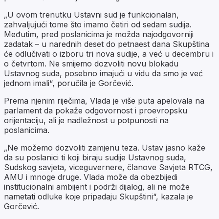
„U ovom trenutku Ustavni sud je funkcionalan,
zahvaljujući tome što imamo četiri od sedam sudija.
Međutim, pred poslanicima je možda najodgovorniji
zadatak – u narednih deset do petnaest dana Skupština
će odlučivati o izboru tri nova sudije, a već u decembru i
o četvrtom. Ne smijemo dozvoliti novu blokadu
Ustavnog suda, posebno imajući u vidu da smo je već
jednom imali“, poručila je Gorčević.
Prema njenim riječima, Vlada je više puta apelovala na
parlament da pokaže odgovornost i proevropsku
orijentaciju, ali je nadležnost u potpunosti na
poslanicima.
„Ne možemo dozvoliti zamjenu teza. Ustav jasno kaže
da su poslanici ti koji biraju sudije Ustavnog suda,
Sudskog savjeta, viceguvernere, članove Savjeta RTCG,
AMU i mnoge druge. Vlada može da obezbijedi
institucionalni ambijent i podrži dijalog, ali ne može
nametati odluke koje pripadaju Skupštini“, kazala je
Gorčević.