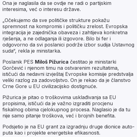
Ona je naglasila da se ovdje ne radi o partijskim
interesima, već o interesu države.
„Očekujemo da sve političke strukture pokažu
spremnost na kompromis i političku zrelost. Evropska
integracija je zajednička obaveza i zahtijeva konkretna
rješenja, a ne odlaganja ili izgovore. Bilo bi fer i
odgovorno da svi poslanici podrže izbor sudija Ustavnog
suda“, rekla je ministarka.
Poslanik PES
Miloš Pižurica
čestitao je ministarki
Gorčević i njenom timu na ostvarenim rezultatima,
ističući da nedavni izvještaj Evropske komisije predstvalja
veliki razlog za zadovoljstvo. On je rekao da je članstvo
Crne Gore u EU civilizacijsko dostignuće.
Pižurica je pitao o troškovima usklađivanja sa EU
propisima, ističući da je važno izgraditi procjenu
fiskalnog obima cjelokupnog procesa. Naglasio je da tu
nije samo pitanje troškova, već i brojnih benefita.
Podsjetio je na EU grant za izgradnju druge dionice auto-
puta kao i projekte energetske efikasnosti.