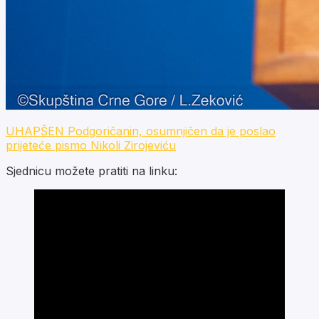
UHAPŠEN Podgoričanin, osumnjičen da je poslao
prijeteće pismo Nikoli Zirojeviću
Sjednicu možete pratiti na linku: