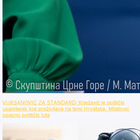
VUKSANOVIĆ ZA STANDARD: Knežević je politički
usamljenik koji preživljava na temi Hrvatske, Milatović
opasno politički luta