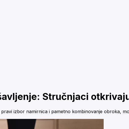
šavljenje: Stručnjaci otkrivaj
ravi izbor namirnica i pametno kombinovanje obroka, moguće j