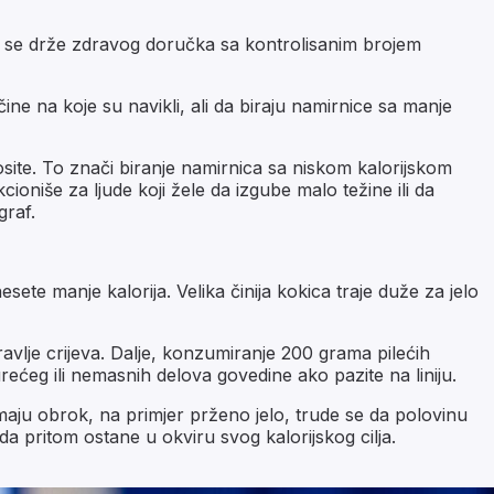
da se drže zdravog doručka sa kontrolisanim brojem
čine na koje su navikli, ali da biraju namirnice sa manje
site. To znači biranje namirnica sa niskom kalorijskom
ioniše za ljude koji žele da izgube malo težine ili da
graf.
ete manje kalorija. Velika činija kokica traje duže za jelo
ravlje crijeva. Dalje, konzumiranje 200 grama pilećih
urećeg ili nemasnih delova govedine ako pazite na liniju.
emaju obrok, na primjer prženo jelo, trude se da polovinu
da pritom ostane u okviru svog kalorijskog cilja.