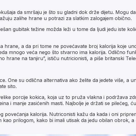
okušaja da smršaju je što su gladni dok drže dijetu. Mogu 
tražuju zalihe hrane u potrazi za slatkim zalogajem obično.
ešan gubitak težine možda leži u tome da ljudi jedu iste koli
 hrane, a da pri tome ne povećavate broj kalorija koje uno
leda mnogo veća nego što stvarno ima kalorija. Odlično funkc
 hrane na tanjiru”, ističu nutricionisti, a piše britanski Tele
 One su odlična alternativa ako želite da jedete više, a unes
e sito.
velike porcije kokica, koja uz to pruža vlakna i podržava zd
ina i manje zasićenih masti. Najbolje je držati se pilećeg, ć
og povećanja kalorija. Nutriconisti kažu da kada i oni pripr
m kao prilogom, kako bi imali utisak da jedu obilan obrok, a 