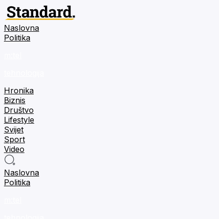
Naslovna
Politika
m:tel
tehnologija
Hronika
Biznis
Društvo
Lifestyle
Svijet
Sport
Video
Naslovna
Politika
m:tel
tehnologija