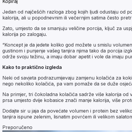
Kopiraj
Jedan od najčešćih razloga zbog kojih ljudi odustaju od p
kalorija, ali u popodnevnim ili večernjim satima često pre
Zato, umjesto da se smanjuju veličine porcija, ključ za uspj
kalorija po zalogaju.
“Koncept je da jedete koliko god možete u smislu volumena
gustinom i punjenje vašeg tanjira njima tako da porcija izg
održe svoju težinu, a imaju dobar apetit i vole da imaju puno
Kako to praktično izgleda
Neki od savjeta podrazumijevaju zamjenu kolačića za kokice.
nego nekoliko kolačića, pa vam pomaže da se duže osjećat
Na primjer, tri čokoladna kolačića sadrže više kalorija od 
prsa umjesto dvije kobasice znači manje kalorija, više prote
Dodajte sir u jaja da povećate volumen i protein bez velik
tanjira ispune zelenim, lisnatim povrćem ili velikom salato
Preporučeno