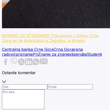
ĐENERO ZA STANDARD: Prisustvom u Kninu Crna
Gora se ne dodvorava ni Zagrebu, ni Briselu
Centralna banka Crne Gore
Crna Gora
irena
radović
priznanje
PriZnanje za znanje
stipendija
Studenti
Ostavite komentar