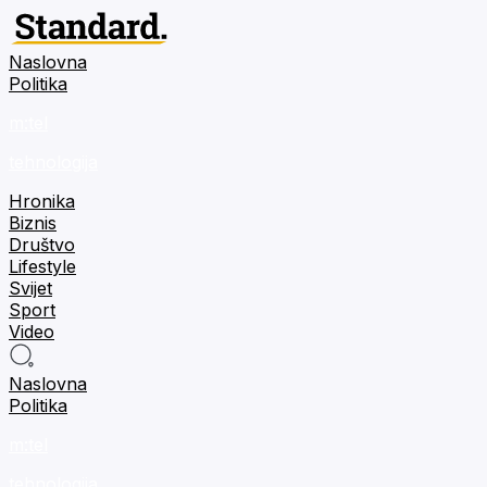
Naslovna
Politika
m:tel
tehnologija
Hronika
Biznis
Društvo
Lifestyle
Svijet
Sport
Video
Naslovna
Politika
m:tel
tehnologija