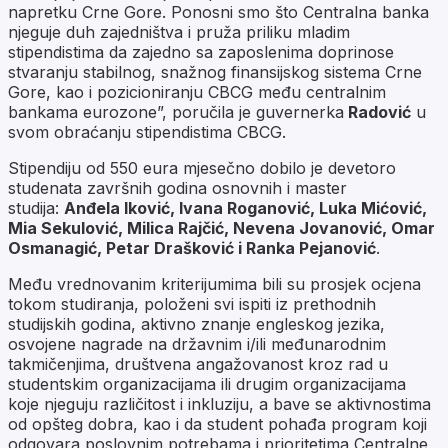
napretku Crne Gore. Ponosni smo što Centralna banka
njeguje duh zajedništva i pruža priliku mladim
stipendistima da zajedno sa zaposlenima doprinose
stvaranju stabilnog, snažnog finansijskog sistema Crne
Gore, kao i pozicioniranju CBCG među centralnim
bankama eurozone”, poručila je guvernerka
Radović
u
svom obraćanju stipendistima CBCG.
Stipendiju od 550 eura mjesečno dobilo je devetoro
studenata završnih godina osnovnih i master
studija:
Anđela Iković, Ivana Roganović, Luka Mićović,
Mia Sekulović, Milica Rajčić, Nevena Jovanović, Omar
Osmanagić, Petar Drašković i Ranka Pejanović
.
Među vrednovanim kriterijumima bili su prosjek ocjena
tokom studiranja, položeni svi ispiti iz prethodnih
studijskih godina, aktivno znanje engleskog jezika,
osvojene nagrade na državnim i/ili međunarodnim
takmičenjima, društvena angažovanost kroz rad u
studentskim organizacijama ili drugim organizacijama
koje njeguju različitost i inkluziju, a bave se aktivnostima
od opšteg dobra, kao i da student pohađa program koji
odgovara poslovnim potrebama i prioritetima Centralne