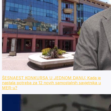
ŠESNAEST KONKURSA U JEDNOM DANU: Kada je
nastala potreba za 12 novih samostalnih savjetnika u
MER-u?