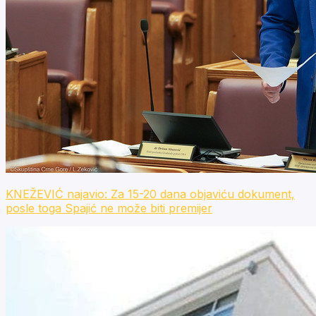
KNEŽEVIĆ najavio: Za 15-20 dana objaviću dokument,
posle toga Spajić ne može biti premijer