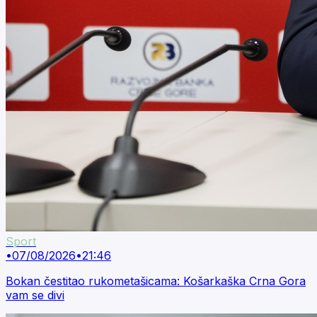
Sport
•
07/08/2026
•
21:46
Bokan čestitao rukometašicama: Košarkaška Crna Gora
vam se divi