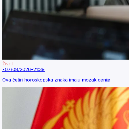
Život
•
07/08/2026
•
21:39
Ova četiri horoskopska znaka imaju mozak genija