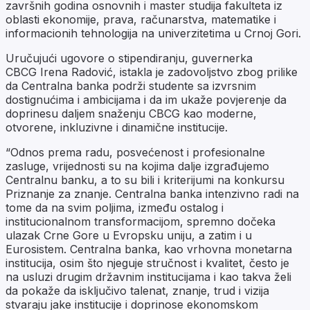
završnih godina osnovnih i master studija fakulteta iz
oblasti ekonomije, prava, računarstva, matematike i
informacionih tehnologija na univerzitetima u Crnoj Gori.
Uručujući ugovore o stipendiranju, guvernerka
CBCG Irena Radović, istakla je zadovoljstvo zbog prilike
da Centralna banka podrži studente sa izvrsnim
dostignućima i ambicijama i da im ukaže povjerenje da
doprinesu daljem snaženju CBCG kao moderne,
otvorene, inkluzivne i dinamične institucije.
“Odnos prema radu, posvećenost i profesionalne
zasluge, vrijednosti su na kojima dalje izgrađujemo
Centralnu banku, a to su bili i kriterijumi na konkursu
Priznanje za znanje. Centralna banka intenzivno radi na
tome da na svim poljima, između ostalog i
institucionalnom transformacijom, spremno dočeka
ulazak Crne Gore u Evropsku uniju, a zatim i u
Eurosistem. Centralna banka, kao vrhovna monetarna
institucija, osim što njeguje stručnost i kvalitet, često je
na usluzi drugim državnim institucijama i kao takva želi
da pokaže da isključivo talenat, znanje, trud i vizija
stvaraju jake institucije i doprinose ekonomskom