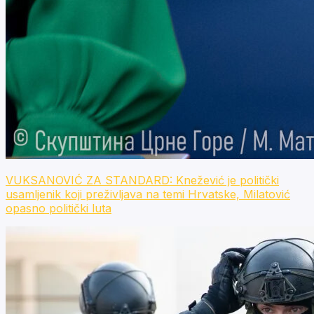
VUKSANOVIĆ ZA STANDARD: Knežević je politički
usamljenik koji preživljava na temi Hrvatske, Milatović
opasno politički luta