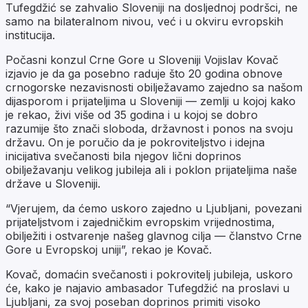
Tufegdžić se zahvalio Sloveniji na dosljednoj podršci, ne
samo na bilateralnom nivou, već i u okviru evropskih
institucija.
Počasni konzul Crne Gore u Sloveniji Vojislav Kovač
izjavio je da ga posebno raduje što 20 godina obnove
crnogorske nezavisnosti obilježavamo zajedno sa našom
dijasporom i prijateljima u Sloveniji — zemlji u kojoj kako
je rekao, živi više od 35 godina i u kojoj se dobro
razumije što znači sloboda, državnost i ponos na svoju
državu. On je poručio da je pokroviteljstvo i idejna
inicijativa svečanosti bila njegov lični doprinos
obilježavanju velikog jubileja ali i poklon prijateljima naše
države u Sloveniji.
“Vjerujem, da ćemo uskoro zajedno u Ljubljani, povezani
prijateljstvom i zajedničkim evropskim vrijednostima,
obilježiti i ostvarenje našeg glavnog cilja — članstvo Crne
Gore u Evropskoj uniji”, rekao je Kovač.
Kovač, domaćin svečanosti i pokrovitelj jubileja, uskoro
će, kako je najavio ambasador Tufegdžić na proslavi u
Ljubljani, za svoj poseban doprinos primiti visoko