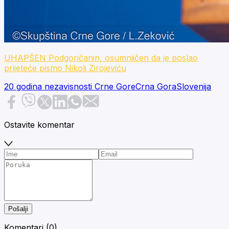
UHAPŠEN Podgoričanin, osumnjičen da je poslao
prijeteće pismo Nikoli Zirojeviću
20 godina nezavisnosti Crne Gore
Crna Gora
Slovenija
Ostavite komentar
Pošalji
Komentari (
0
)