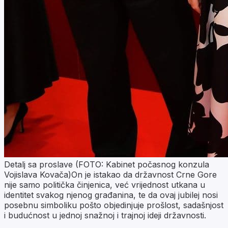
Detalj sa proslave (FOTO: Kabinet počasnog konzula
Vojislava Kovača)On je istakao da državnost Crne Gore
nije samo politička činjenica, već vrijednost utkana u
identitet svakog njenog građanina, te da ovaj jubilej nosi
posebnu simboliku pošto objedinjuje prošlost, sadašnjost
i budućnost u jednoj snažnoj i trajnoj ideji državnosti.