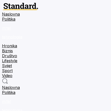
Naslovna
Politika
m:tel
tehnologija
Hronika
Biznis
Društvo
Lifestyle
Svijet
Sport
Video
Naslovna
Politika
m:tel
tehnologija