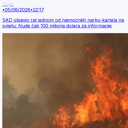
Svijet
•
05/08/2026
•
22:17
SAD objavio rat jednom od najmoćnijih narko-kartela na
svijetu: Nude čak 100 miliona dolara za informacije