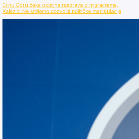
Crnu Goru čeka ozbiljna rasprava o migracijama,
Kalezić: Ne smijemo dozvoliti političke manipulacije