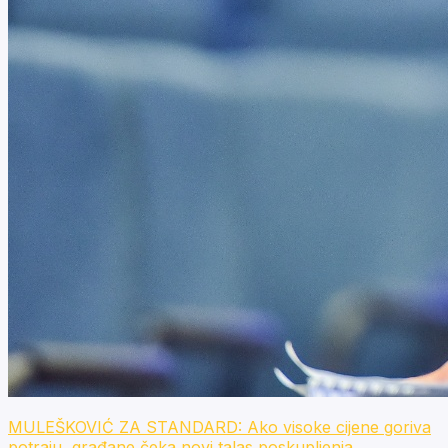
MULEŠKOVIĆ ZA STANDARD: Ako visoke cijene goriva
potraju, građane čeka novi talas poskupljenja