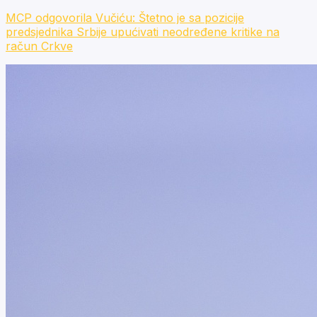
MCP odgovorila Vučiću: Štetno je sa pozicije
predsjednika Srbije upućivati neodređene kritike na
račun Crkve