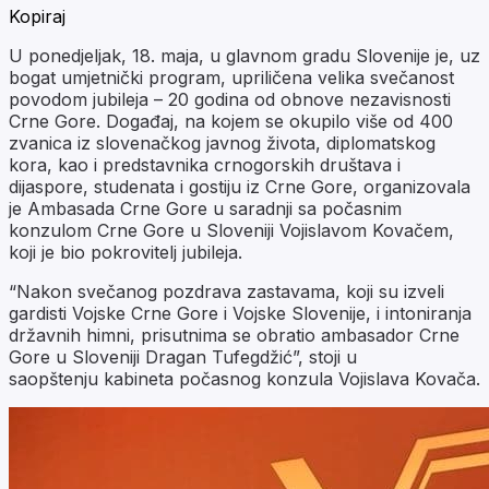
Kopiraj
U ponedjeljak, 18. maja, u glavnom gradu Slovenije je, uz
bogat umjetnički program, upriličena velika svečanost
povodom jubileja – 20 godina od obnove nezavisnosti
Crne Gore. Događaj, na kojem se okupilo više od 400
zvanica iz slovenačkog javnog života, diplomatskog
kora, kao i predstavnika crnogorskih društava i
dijaspore, studenata i gostiju iz Crne Gore, organizovala
je Ambasada Crne Gore u saradnji sa počasnim
konzulom Crne Gore u Sloveniji Vojislavom Kovačem,
koji je bio pokrovitelj jubileja.
“Nakon svečanog pozdrava zastavama, koji su izveli
gardisti Vojske Crne Gore i Vojske Slovenije, i intoniranja
državnih himni, prisutnima se obratio ambasador Crne
Gore u Sloveniji Dragan Tufegdžić”, stoji u
saopštenju kabineta počasnog konzula Vojislava Kovača.